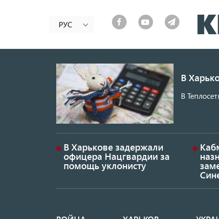
РУС
В Харько
В Теплосет
В Харькове задержали
Каб
офицера Нацгвардии за
наз
помощь уклонисту
заме
Син