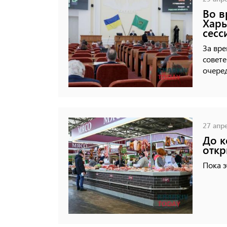
Во в
Харь
сесс
За вре
совете
очеред
27 апре
До к
откр
Пока э