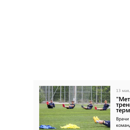
13 мая,
"Мет
трен
тер
Врачи
коман