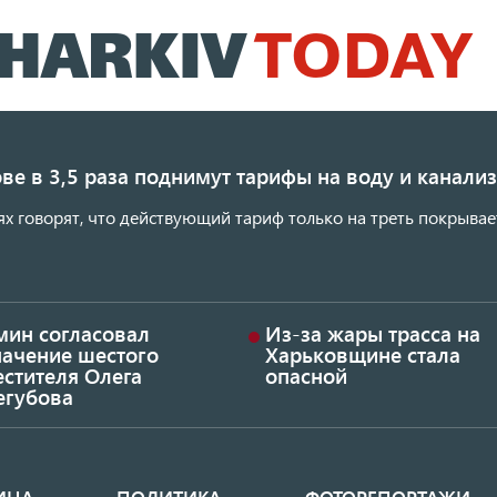
Перейти
к
основному
содержанию
ве в 3,5 раза поднимут тарифы на воду и канал
ях говорят, что действующий тариф только на треть покрывае
мин согласовал
Из-за жары трасса на
начение шестого
Харьковщине стала
стителя Олега
опасной
егубова