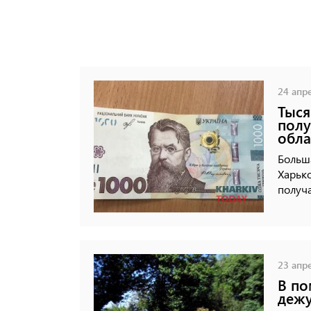
24 апре
Тыся
полу
обла
Больша
Харько
получа
23 апре
В по
дежу