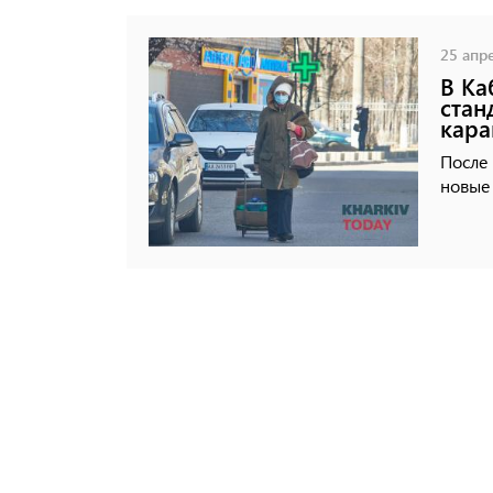
25 апре
В Ка
стан
кара
После 
новые