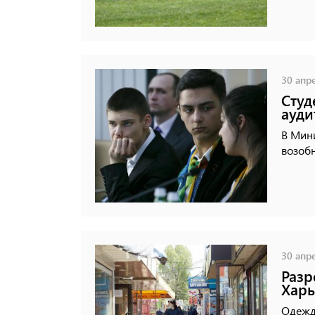
30 апре
Студ
ауди
В Мин
возоб
30 апре
Разр
Харь
Одежду