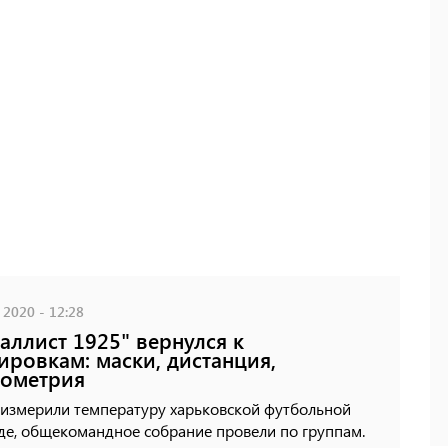
 2020 - 12:28
аллист 1925" вернулся к
ировкам: маски, дистанция,
мометрия
 измерили температуру харьковской футбольной
де, общекомандное собрание провели по группам.