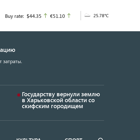
Buy rate:
$44.35
€51.10
25.78°C
up
up
изацию
т затраты.
Государству вернули землю
в Харьковской области со
скифским городищем