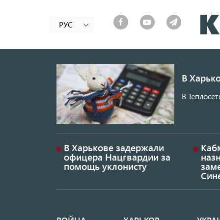
РУС
В Харько
В Теплосет
В Харькове задержали
Каб
офицера Нацгвардии за
наз
помощь уклонисту
заме
Син