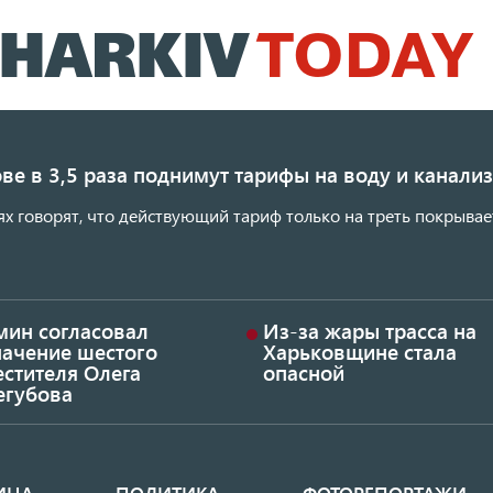
Перейти
к
основному
содержанию
ве в 3,5 раза поднимут тарифы на воду и канал
ях говорят, что действующий тариф только на треть покрывае
мин согласовал
Из-за жары трасса на
начение шестого
Харьковщине стала
стителя Олега
опасной
егубова