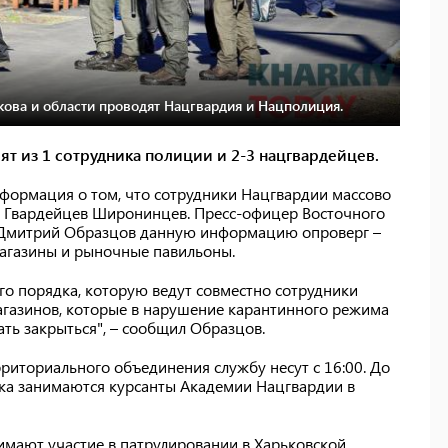
кова и области проводят Нацгвардия и Нацполиция.
ят из 1 сотрудника полиции и 2-3 нацгвардейцев.
нформация о том, что сотрудники Нацгвардии массово
е Гвардейцев Широнинцев. Пресс-офицер Восточного
 Дмитрий Образцов данную информацию опроверг –
агазины и рыночные павильоны.
го порядка, которую ведут совместно сотрудники
агазинов, которые в нарушение карантинного режима
ть закрыться", – сообщил Образцов.
рриториального объединения службу несут с 16:00. До
ка занимаются курсанты Академии Нацгвардии в
имают участие в патрулировании в Харьковской