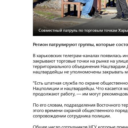
Совместный патруль по торговым точкам Харь
Регион патрулируют группы, которые состо
В харьковских телеграм-каналах появилась и
закрывают торговые точки на рынке на улиц
территориального объединения Нацгвардии
нацгвардейцы не уполномочены закрывать м
"Есть штатная служба по охране общественно
Нацполиции и нацгвардейцы. Что касается м
продолжают работу, — им могут рекомендова
По его словам, подразделения Восточного те
этого времени охраной общественного поряд
сопровождении сотрудника полиции.
Общее число сотрудников НГУ, которые прин