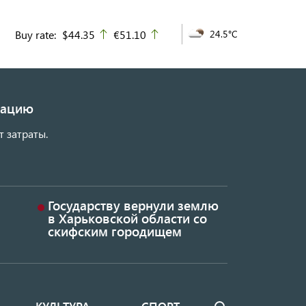
Buy rate:
$44.35
€51.10
24.5°C
up
up
изацию
т затраты.
Государству вернули землю
в Харьковской области со
скифским городищем