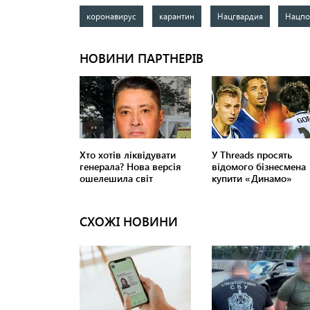
коронавирус
карантин
Нацгвардия
Нацпо
СХОЖІ НОВИНИ