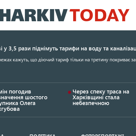
Перейти
до
основного
вмісту
і у 3,5 рази піднімуть тарифи на воду та каналіза
ежах кажуть, що діючий тариф тільки на третину покриває за
мін погодив
Через спеку траса на
значення шостого
Харківщині стала
упника Олега
небезпечною
єгубова