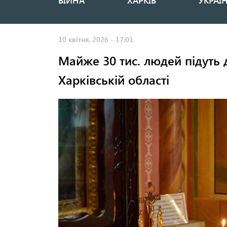
ВІЙНА
ХАРКІВ
УКРАЇ
Основная
навигация
10 квітня, 2026 - 17:01
Майже 30 тис. людей підуть 
Харківській області