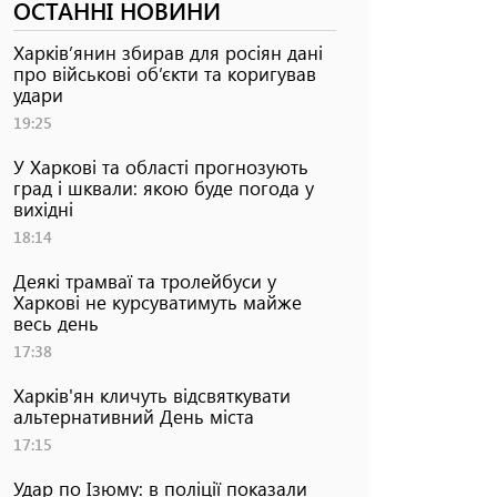
ОСТАННІ НОВИНИ
Харків’янин збирав для росіян дані
про військові об’єкти та коригував
удари
19:25
У Харкові та області прогнозують
град і шквали: якою буде погода у
вихідні
18:14
Деякі трамваї та тролейбуси у
Харкові не курсуватимуть майже
весь день
17:38
Харків'ян кличуть відсвяткувати
альтернативний День міста
17:15
Удар по Ізюму: в поліції показали