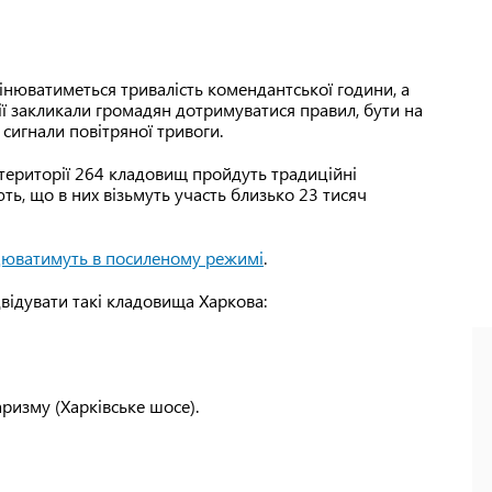
мінюватиметься тривалість комендантської години, а
ії закликали громадян дотримуватися правил, бути на
 сигнали повітряної тривоги.
а території 264 кладовищ пройдуть традиційні
ь, що в них візьмуть участь близько 23 тисяч
юватимуть в посиленому режимі
.
відувати такі кладовища Харкова:
ризму (Харківське шосе).