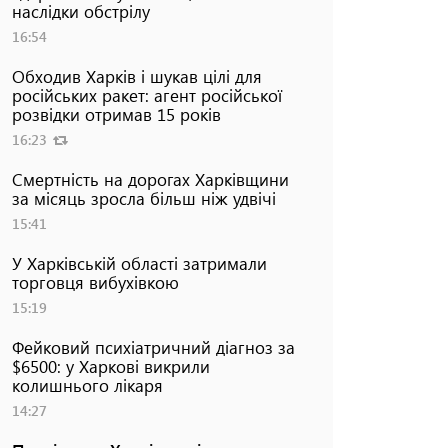
наслідки обстрілу
16:54
Обходив Харків і шукав цілі для
російських ракет: агент російської
розвідки отримав 15 років
16:23
Смертність на дорогах Харківщини
за місяць зросла більш ніж удвічі
15:41
У Харківській області затримали
торговця вибухівкою
15:19
Фейковий психіатричний діагноз за
$6500: у Харкові викрили
колишнього лікаря
14:27