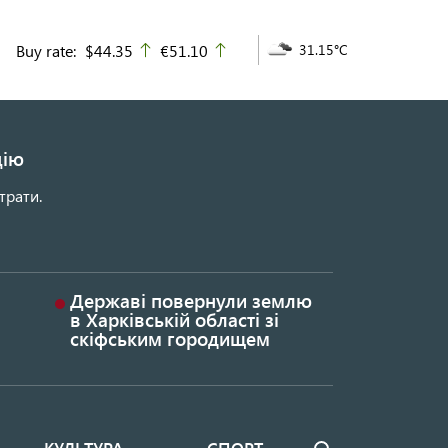
Buy rate:
$44.35
€51.10
31.15°C
up
up
цію
трати.
Державі повернули землю
в Харківській області зі
скіфським городищем