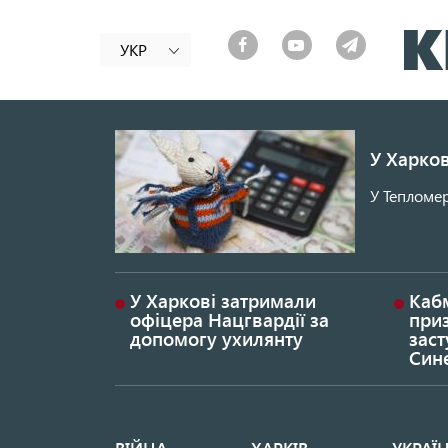
УКР
У Харков
У Тепломер
У Харкові затримали
Каб
офіцера Нацгвардії за
при
допомогу ухилянту
заст
Син