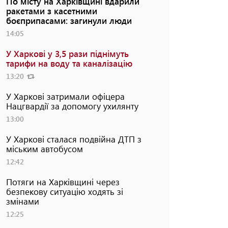
По місту на Харківщині вдарили
ракетами з касетними
боєприпасами: загинули люди
14:05
У Харкові у 3,5 рази піднімуть
тарифи на воду та каналізацію
13:20
У Харкові затримали офіцера
Нацгвардії за допомогу ухилянту
13:00
У Харкові сталася подвійна ДТП з
міським автобусом
12:42
Потяги на Харківщині через
безпекову ситуацію ходять зі
змінами
12:25