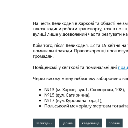
На честь Великодня в Харкові та області не з
також години роботи транспорту, тож в поліц
вулиці лише у дозволений час та реагувати на
Крім того, після Великодня, 12 та 19 квітня н
поминальні заходи. Правоохоронці прогнозуют
громадян.
Поліцейські у святкові та поминальні дні
прац
Через високу мінну небезпеку заборонено від
№13 (м. Харків, вул. Г. Сковороди, 108),
№15 (вул. Сатирична),
№17 (вул. Курочкіна гора,1),
Польськоий меморіалу жертвам тоталіта
Великдень
церква
кладовище
поліція