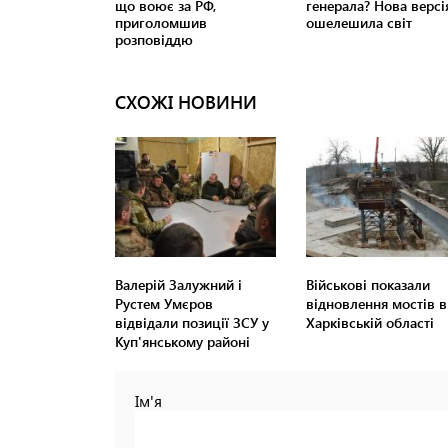
СХОЖІ НОВИНИ
Валерій Залужний і
Військові показали
Рустем Умєров
відновлення мостів в
відвідали позиції ЗСУ у
Харківській області
Куп'янському районі
Ім'я