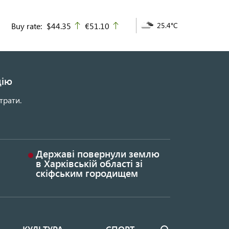
Buy rate:
$44.35
€51.10
25.4°C
up
up
цію
трати.
Державі повернули землю
в Харківській області зі
скіфським городищем