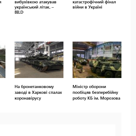
На бронетанковому
Міністр оборони
заводі в Харкові спалах
пообіцяв безперебійну
коронавірусу
роботу КБ ім. Морозова