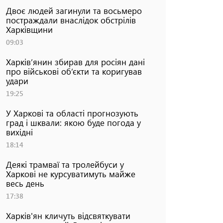
Двоє людей загинули та восьмеро
постраждали внаслідок обстрілів
Харківщини
09:03
Харків’янин збирав для росіян дані
про військові об’єкти та коригував
удари
19:25
У Харкові та області прогнозують
град і шквали: якою буде погода у
вихідні
18:14
Деякі трамваї та тролейбуси у
Харкові не курсуватимуть майже
весь день
17:38
Харків'ян кличуть відсвяткувати