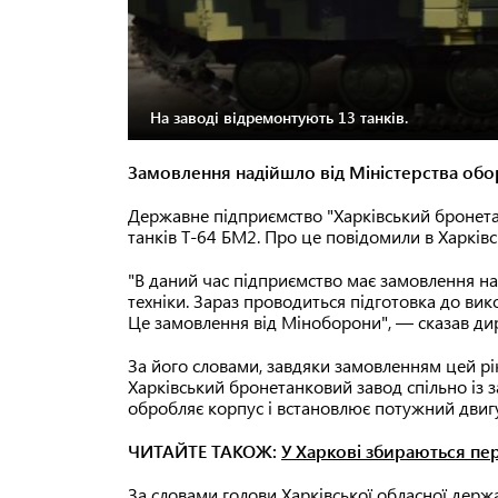
На заводі відремонтують 13 танків.
Замовлення надійшло від Міністерства обо
Державне підприємство "Харківський бронет
танків Т-64 БМ2. Про це повідомили в Харківс
"В даний час підприємство має замовлення н
техніки. Зараз проводиться підготовка до вик
Це замовлення від Міноборони", — сказав дир
За його словами, завдяки замовленням цей рі
Харківський бронетанковий завод спільно із
обробляє корпус і встановлює потужний двиг
ЧИТАЙТЕ ТАКОЖ:
У Харкові збираються п
За словами голови Харківської обласної держа