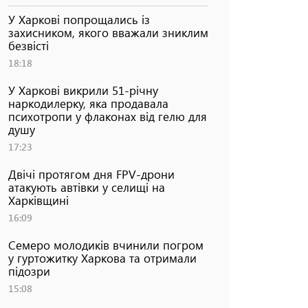
У Харкові попрощались із
захисником, якого вважали зниклим
безвісті
18:18
У Харкові викрили 51-річну
наркодилерку, яка продавала
психотропи у флаконах від гелю для
душу
17:23
Двічі протягом дня FPV-дрони
атакують автівки у селищі на
Харківщині
16:09
Семеро молодиків вчинили погром
у гуртожитку Харкова та отримали
підозри
15:08