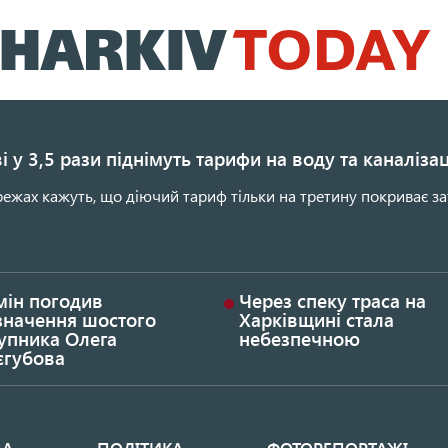
Перейти
до
основного
вмісту
і у 3,5 рази піднімуть тарифи на воду та каналіза
ежах кажуть, що діючий тариф тільки на третину покриває за
мін погодив
Через спеку траса на
значення шостого
Харківщині стала
упника Олега
небезпечною
єгубова