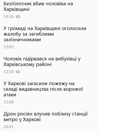
Безпілотник вбив чоловіка на
Харківщині
14:26
У громаді на Харківщині оголосили
жалобу за загиблими
залізничниками
13:03
Чоловік підірвався на вибухівці у
Харківському районі
12:10
У Харкові загасили пожежу на
складі видавництва після ворожої
атаки
11:08
Дрон росіян влучив поблизу станції
метро у Харкові
10:41