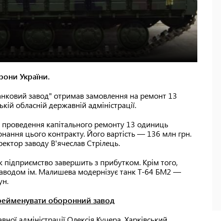
рони України.
анковий завод" отримав замовлення на ремонт 13
ькій обласній державній адміністрації.
а проведення капітального ремонту 13 одиниць
онання цього контракту. Його вартість — 136 млн грн.
ектор заводу В'ячеслав Стрілець.
к підприємство завершить з прибутком. Крім того,
 заводом ім. Малишева модернізує танк Т-64 БМ2 —
ун.
ерейменувати оборонний завод
вної адміністрації Олексія Кучера, Харківський