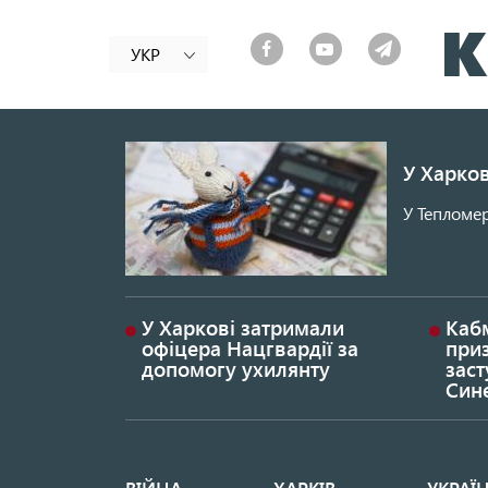
УКР
У Харков
У Тепломер
У Харкові затримали
Каб
офіцера Нацгвардії за
при
допомогу ухилянту
заст
Син