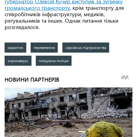
губернатор Олексій Кучер виступив за зупинку
громадського транспорту
, крім транспорту для
співробітників інфраструктури, медиків,
рятувальників та інших. Однак питання тільки
розглядалося.
карантин
перевезення
харківські підприємства
коронавірус
патрульна поліція