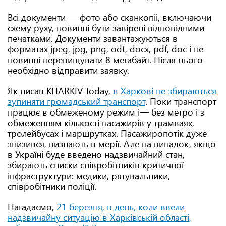
Всі документи — фото або сканкопіі, включаючи
схему руху, повинні бути завірені відповідними
печатками. Документи завантажуються в
форматах jpeg, jpg, png, odt, docx, pdf, doc і не
повинні перевищувати 8 мегабайт. Після цього
необхідно відправити заявку.
Як писав KHARKIV Today,
в Харкові не збираються
зупиняти громадський транспорт
. Поки транспорт
працює в обмеженому режим і— без метро і з
обмеженням кількості пасажирів у трамваях,
тролейбусах і маршрутках. Пасажиропотік дуже
знизився, визнають в мерії. Але на випадок, якщо
в Україні буде введено надзвичайний стан,
збирають списки співробітників критичної
інфраструктури: медики, рятувальники,
співробітники поліції.
Нагадаємо,
21 березня, в день, коли ввели
надзвичайну ситуацію в Харківській області,