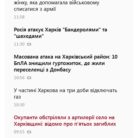
жінку, яка допомагала військовому
списатися з армії
11:58
Росія атакує Харків "Бандеролями" та
"шахедами"
11:30
Масована атака на Харківський район: 10
БпЛА знищили гуртожиток, де жили
переселенці з Донбасу
10:56
У частині Харкова на три доби відключать
газ
10:30
Окупанти обстріляли з артилерії село на
Харківщині: відомо про п’ятьох загиблих
09:55