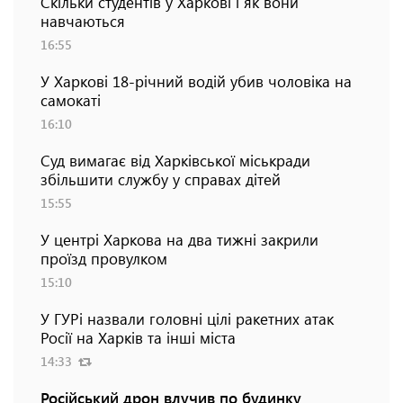
Скільки студентів у Харкові і як вони
навчаються
16:55
У Харкові 18-річний водій убив чоловіка на
самокаті
16:10
Суд вимагає від Харківської міськради
збільшити службу у справах дітей
15:55
У центрі Харкова на два тижні закрили
проїзд провулком
15:10
У ГУРі назвали головні цілі ракетних атак
Росії на Харків та інші міста
14:33
Російський дрон влучив по будинку