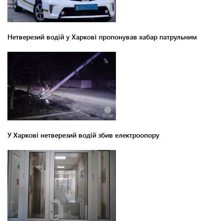
Нетверезий водій у Харкові пропонував хабар патрульним
У Харкові нетверезий водій збив електроопору