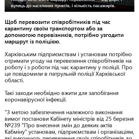
вулиць до населених пунктів, і кількість пасажирів.
Щоб перевозити співробітників під час
карантину своїм транспортом або за
допомогою перевізників, потрібно узгодити
маршрут із поліцією.
Харківським підприємствам і установам потрібно
отримати угоду на перевезення співробітників на
роботу і з роботи під час карантину у поліції. Про
це повідомили в патрульній поліції Харківської
області.
Такі заходи необхідно вжити для запобігання
коронавірусної інфекції.
"З метою забезпечення належного виконання
вимог постанови Кабінету міністрів від 25 березня
№239 "Про внесення змін до деяких актів
Кабміну" установам, підприємствам і організаціям,
які виконують перевезення своїх спіробітників до