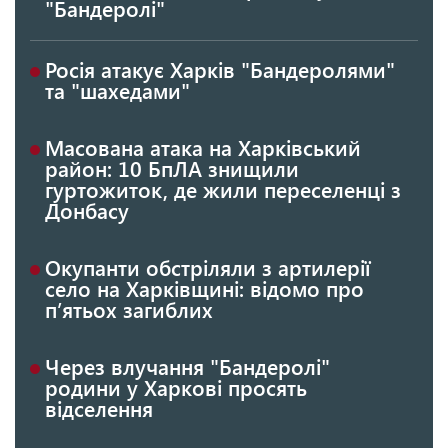
"Бандеролі"
Росія атакує Харків "Бандеролями"
та "шахедами"
Масована атака на Харківський
район: 10 БпЛА знищили
гуртожиток, де жили переселенці з
Донбасу
Окупанти обстріляли з артилерії
село на Харківщині: відомо про
п’ятьох загиблих
Через влучання "Бандеролі"
родини у Харкові просять
відселення