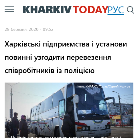
Перейти
РУС
П
до
основного
28 березня, 2020 - 09:52
вмісту
Харківські підприємства і установи
повинні узгодити перевезення
співробітників із поліцією
Фото: KHARKIV Today/Сергей Козлов
Поліція хоче знати маршрут перевезення — від доріг і