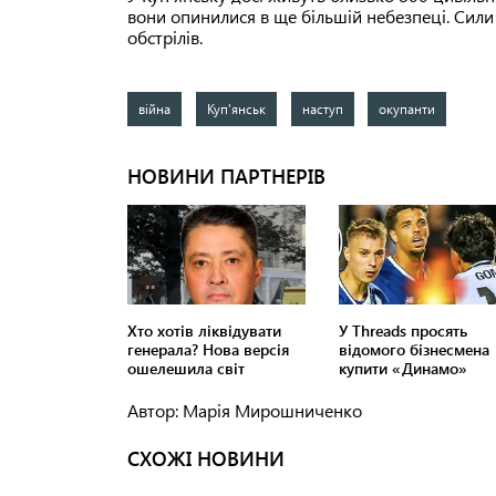
вони опинилися в ще більшій небезпеці. Сил
обстрілів.
війна
Куп'янськ
наступ
окупанти
Автор: Марія Мирошниченко
СХОЖІ НОВИНИ