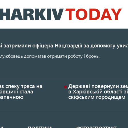
Перейти
до
основного
вмісту
і затримали офіцера Нацгвардії за допомогу ухи
службовець допомагав отримати роботу і бронь.
з спеку траса на
Державі повернули з
івщині стала
в Харківській області зі
езпечною
скіфським городищем