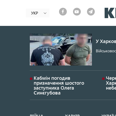
УКР
У Харков
Військово
Кабмін погодив
Чере
призначення шостого
Харк
заступника Олега
неб
Синєгубова