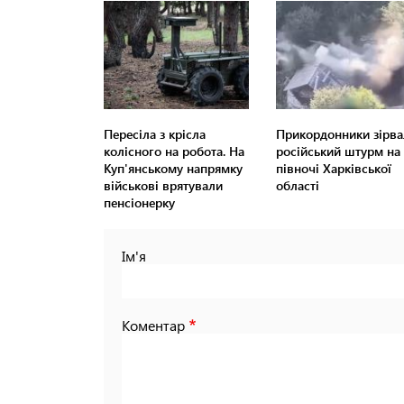
Пересіла з крісла
Прикордонники зірва
колісного на робота. На
російський штурм на
Куп'янському напрямку
півночі Харківської
військові врятували
області
пенсіонерку
Ім'я
Коментар