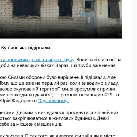
Куп'янська, підірвали.
нти проникли до міста через трубу
. Вони залізли в неї за
оби на невеликих візках. Зараз цієї труби вже немає.
ю Силами оборони було вирішене. Її підірвали. Але
 Тому що це вже не перший раз, коли виводимо з ладу.
сово окупованій території, ми, зі зрозумілих причин,
ами пошкодити вдалося", — розповів командир 429-го
" Юрій Федоренко
"Суспільному"
.
сантами. Деяким з них вдалося просунутися з північних
ться закріплюватися в житлових будинках. Деякі
себе за місцевих мешканців.
х жителів. Після того, як диверсанти зайшли в місто,