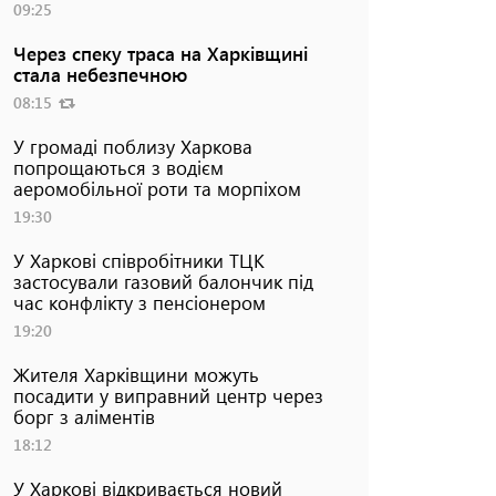
09:25
Через спеку траса на Харківщині
стала небезпечною
08:15
У громаді поблизу Харкова
попрощаються з водієм
аеромобільної роти та морпіхом
19:30
У Харкові співробітники ТЦК
застосували газовий балончик під
час конфлікту з пенсіонером
19:20
Жителя Харківщини можуть
посадити у виправний центр через
борг з аліментів
18:12
У Харкові відкривається новий