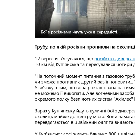
Бої з росіянами йдуть уже в середмісті.
Трубу, по якій росіяни проникли на околиці 
12 вересня з'ясувалося, що
російські диверса
10 км від Куп'янська та пересувалися чотири д
"На поточний момент питання з газовою трубо
чи зможе противник другий раз її поновити...
У зв'язку з тим, що вона розташована на тимча
не можемо її викопати. Але вогневими засоб
окремого полку безпілотних систем "Ахіллес
Зараз у Куп'янську йдуть вуличні бої з дивер
околиць майже до центру міста. Вони намагаю
перевдягаються в цивільний одяг та видають 
У Куп'янську досі живуть близько 800 цивільни