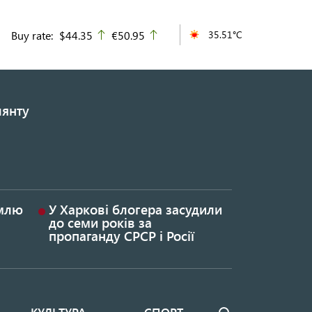
Buy rate:
$44.35
€50.95
35.51°C
up
up
лянту
емлю
У Харкові блогера засудили
до семи років за
пропаганду СРСР і Росії