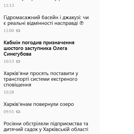
11:13
Гідромасажний басейн і джакузі: чи
є реальні відмінності насправді ℗
11:00
Кабмін погодив призначення
шостого заступника Олега
Синєгубова
10:53
Харків'яни просять поставити у
транспорті системи екстреного
сповіщення
10:28
Харків'янам повернули озеро
09:55
Росіяни обстріляли підприємства та
дитячий садок у Харківській області