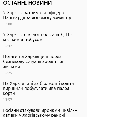
ОСТАННІ НОВИНИ
У Харкові затримали офіцера
Нацгвардії за допомогу ухилянту
13:00
У Харкові сталася подвійна ДТП з
міським автобусом
12:42
Потяги на Харківщині через
безпекову ситуацію ходять зі
змінами
12:25
На Харківщині за бюджетні кошти
вирішили побудувати два падел-
корти
11:57
Росіяни атакували дронами цивільні
автівки у Харківському районі