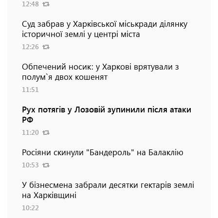
12:48
Суд забрав у Харківської міськради ділянку
історичної землі у центрі міста
12:26
Обпечений носик: у Харкові врятували з
полум`я двох кошенят
11:51
Рух потягів у Лозовій зупинили після атаки
РФ
11:20
Росіяни скинули "Бандероль" на Балаклію
10:53
У бізнесмена забрали десятки гектарів землі
на Харківщині
10:22