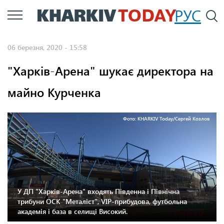
Перейти
РУС
П
до
основного
06 березня, 2020 - 15:58
вмісту
"Харків-Арена" шукає директора на
майно Курченка
Фото: KHARKIV Today/Сергей Козлов
У ДП "Харків-Арена" входять Південна і Північна
трибуни ОСК "Металіст", VIP-прибудова, футбольна
академія і база в селищі Високий.