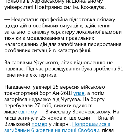
польотів в Харківському національному
університеті Повітряних сил ім. Кожедуба.
— Недостатня професійна підготовка екіпажу
щодо дій в особливих ситуаціях, здійснення
загального аналізу характеру локальної відмови
техніки з моделюванням правильних і
налагоджених дій для запобігання переростання
особливих ситуацій в катастрофічні.
За словами Уруського, літак відновленню не
підлягає. Під час розслідування була зроблена 91
генетична експертиза.
Нагадаємо, увечері 25 вересня військово-
транспортний борт Ан-26Ш
упав
, а потім
загорівся недалеко від Чугуєва. На борту
перебували 27 осіб, вижити вдалося
лише
одному
— В'ячеславу Золочевському. На
місці загинули 25 чоловік, ще один — Віталій
Вильховий
помер
у лікарні.
Попрощалися з
загиблими 6 жовтня на площі Свободи
, після