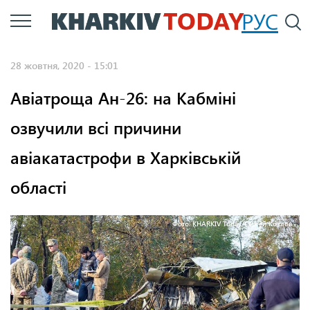
Перейти
РУС
П
до
основного
28 жовтня, 2020 - 15:01
вмісту
Авіатроща Ан-26: на Кабміні
озвучили всі причини
авіакатастрофи в Харківській
області
Фото: KHARKIV Today/Сергей Козлов