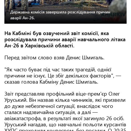
Державна комісія завершила розслідування причин
аварії Ан-26.
На Кабміні був озвучений звіт комісії, яка
розслідувала причини аварії навчального літака
Ан-26 в Харківській області.
Перед звітом слово взяв Денис Шмигаль.
"Як часто буває під час таких трагедій, однієї
причини не існує. Це збіг декількох факторів", —
сказав голова Кабміну Денис Шмигаль.
Звіт представляв профільний віце-прем'єр Олег
Уруський. Він назвав кілька чинників, які призвели
до дуже небезпечної ситуації, внаслідок чого
сталася надзвичайна ситуація, а далі —
авіакатастрофа, в результаті якої загинуло 26 осіб.
Уруський нагадав, що навчальні польоти курсантів
ХУПС проходили конвеєром, без посадки. О 20:35