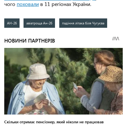
чого
поховали
в 11 регіонах України.
АН-26
авіатроща Ан-26
падіння літака біля Чугуєва