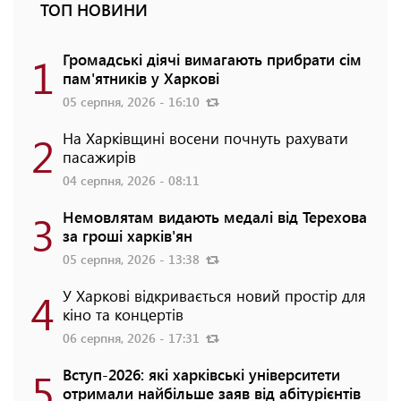
ТОП НОВИНИ
1
Громадські діячі вимагають прибрати сім
пам'ятників у Харкові
05 серпня, 2026 - 16:10
2
На Харківщині восени почнуть рахувати
пасажирів
04 серпня, 2026 - 08:11
3
Немовлятам видають медалі від Терехова
за гроші харків'ян
05 серпня, 2026 - 13:38
4
У Харкові відкривається новий простір для
кіно та концертів
06 серпня, 2026 - 17:31
5
Вступ-2026: які харківські університети
отримали найбільше заяв від абітурієнтів