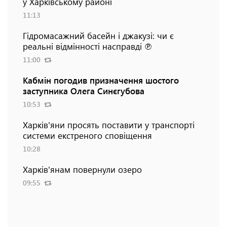
у Харківському районі
11:13
Гідромасажний басейн і джакузі: чи є
реальні відмінності насправді ℗
11:00
Кабмін погодив призначення шостого
заступника Олега Синєгубова
10:53
Харків'яни просять поставити у транспорті
системи екстреного сповіщення
10:28
Харків'янам повернули озеро
09:55