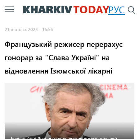
Перейти
РУС
П
до
основного
21 лютого, 2023 - 15:55
вмісту
Французький режисер перерахує
гонорар за "Слава Україні" на
відновлення Ізюмської лікарні
Фото: Укрінформ.
Бернар-Анрі Леві презентує другий документальний