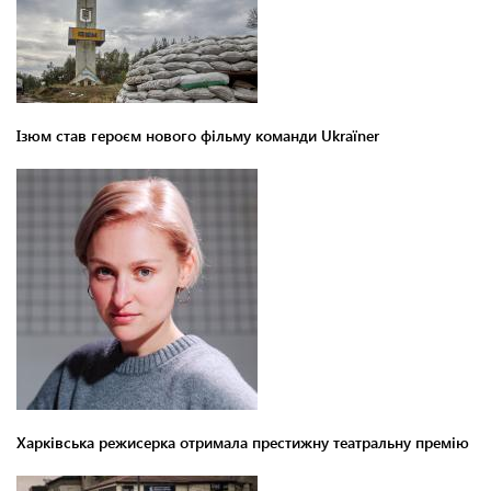
Ізюм став героєм нового фільму команди Ukraїner
Харківська режисерка отримала престижну театральну премію