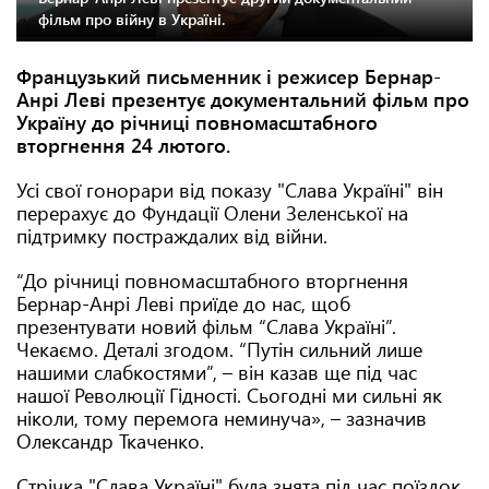
фільм про війну в Україні.
Французький письменник і режисер Бернар-
Анрі Леві презентує документальний фільм про
Україну до річниці повномасштабного
вторгнення 24 лютого.
Усі свої гонорари від показу "Слава Україні" він
перерахує до Фундації Олени Зеленської на
підтримку постраждалих від війни.
“До річниці повномасштабного вторгнення
Бернар-Анрі Леві приїде до нас, щоб
презентувати новий фільм “Слава Україні”.
Чекаємо. Деталі згодом. “Путін сильний лише
нашими слабкостями”, – він казав ще під час
нашої Революції Гідності. Сьогодні ми сильні як
ніколи, тому перемога неминуча», – зазначив
Олександр Ткаченко.
Стрічка "Слава Україні" була знята під час поїздок