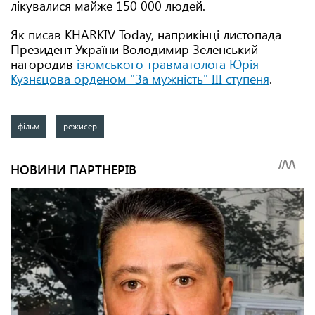
лікувалися майже 150 000 людей.
Як писав KHARKIV Today, наприкінці листопада
Президент України Володимир Зеленський
нагородив
ізюмського травматолога Юрія
Кузнєцова орденом "За мужність" III ступеня
.
фільм
режисер