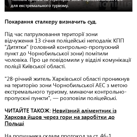
для екстремального туризму.
Покарання сталкеру визначить суд.
Під час патрулювання території зони
відчуження 13 січня поліцейські неподалік КПП
"Дитятки" (головний контрольно-пропускний
пункт до Чорнобильської зони) помітили
чоловіка. Про це повідомили у відділі комунікації
поліції Київської області.
"28-річний житель Харківської області проникнув
на територію зони Чорнобильської АЕС з метою
екстремального туризму, минаючи контрольно-
пропускні пункти", — розповіли поліцейські.
ЧИТАЙТЕ ТАКОЖ:
Невиїзний аліментник із
Харкова йшов через гори на заробітки до
Польщі
На порушника склали протокол за ст. 46-1