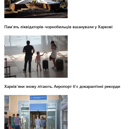
Пам'ять ліквідаторів-чорнобильців вшанували у Харкові
Харків'яни знову літають. Аеропорт б'є докарантінні рекорди