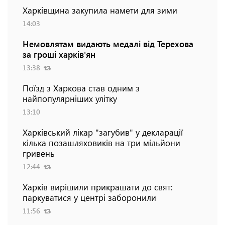
Харківщина закупила намети для зими
14:03
Немовлятам видають медалі від Терехова
за гроші харків'ян
13:38
Поїзд з Харкова став одним з
найпопулярніших улітку
13:10
Харківський лікар "загубив" у декларації
кілька позашляховиків на три мільйони
гривень
12:44
Харків вирішили прикрашати до свят:
паркуватися у центрі заборонили
11:56