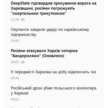
DeepState підтвердив просування ворога на
Харківщині, росіяни погрожують
"смертельним трикутником"
11:30
Окупанти завдали удару по харківському
підприємству
10:43
Росіяни атакували Харків чотирма
"Бандеролями" (Оновлено)
10:07
У передмісті Харкова на добу відключать газ
09:46
Російський дрон убив польського волонтера
у Харкові
09:01