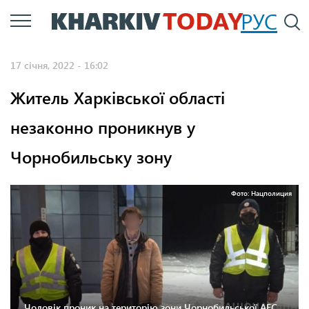
Перейти
РУС
П
до
основного
17 січня, 2022 - 16:02
вмісту
Житель Харківської області
незаконно проникнув у
Чорнобильську зону
Фото: Нацполиция
Чоловік проник на територію зони Чорнобильської АЕС