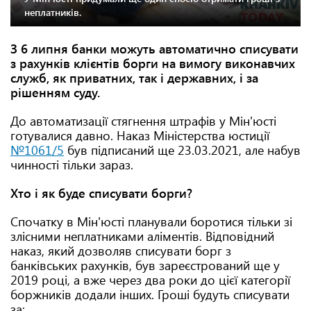
неплатників.
З 6 липня банки можуть автоматично списувати
з рахунків клієнтів борги на вимогу виконавчих
служб, як приватних, так і державних, і за
рішенням суду.
До автоматизації стягнення штрафів у Мін'юсті
готувалися давно. Наказ Міністерства юстиції
№1061/5
був підписаний ще 23.03.2021, але набув
чинності тільки зараз.
Хто і як буде списувати борги?
Спочатку в Мін'юсті планували боротися тільки зі
злісними неплатниками аліментів. Відповідний
наказ, який дозволяв списувати борг з
банківських рахунків, був зареєстрований ще у
2019 році, а вже через два роки до цієї категорії
боржників додали інших. Гроші будуть списувати
за: