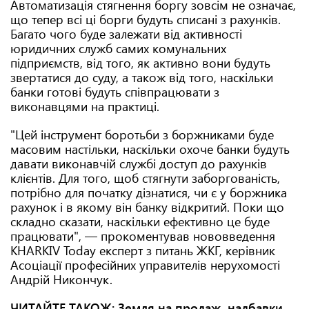
Автоматизація стягнення боргу зовсім не означає,
що тепер всі ці борги будуть списані з рахунків.
Багато чого буде залежати від активності
юридичних служб самих комунальних
підприємств, від того, як активно вони будуть
звертатися до суду, а також від того, наскільки
банки готові будуть співпрацювати з
виконавцями на практиці.
"Цей інструмент боротьби з боржниками буде
масовим настільки, наскільки охоче банки будуть
давати виконавчій службі доступ до рахунків
клієнтів. Для того, щоб стягнути заборгованість,
потрібно для початку дізнатися, чи є у боржника
рахунок і в якому він банку відкритий. Поки що
складно сказати, наскільки ефективно це буде
працювати", — прокоментував нововведення
KHARKIV Today експерт з питань ЖКГ, керівник
Асоціації професійних управителів нерухомості
Андрій Никончук.
ЧИТАЙТЕ ТАКОЖ:
Земля на продаж, надбавки