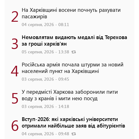
2
На Харківщині восени почнуть рахувати
пасажирів
04 серпня, 2026 - 08:11
3
Немовлятам видають медалі від Терехова
за гроші харків'ян
05 серпня, 2026 - 13:38
4
Російська армія почала штурми за новий
населений пункт на Харківщині
03 серпня, 2026 - 09:45
5
У передмісті Харкова заборонили пити
воду з кранів і мити нею посуд
03 серпня, 2026 - 14:18
6
Вступ-2026: які харківські університети
отримали найбільше заяв від абітурієнтів
04 серпня, 2026 - 09:48