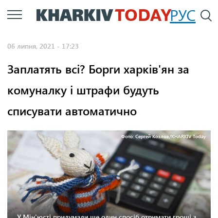
Перейти
РУС
П
до
основного
06 липня, 2021 - 17:23
вмісту
Заплатять всі? Борги харків'ян за
комуналку і штрафи будуть
списувати автоматично
Фото: Сергей Козлов/KHARKIV Today
У Мін'юсті придумали ще один спосіб отримати гроші з