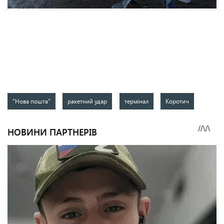
"Нова пошта"
ракетний удар
термінал
Коротич