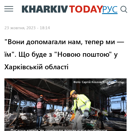
Перейти
РУС
П
до
основного
23 жовтня, 2023 - 18:14
вмісту
"Вони допомагали нам, тепер ми —
їм". Що буде з "Новою поштою" у
Харківській області
Фото: Сергій Козлов/KHARKIV Today
Десятки харків'ян прийшли допомагати розбирати