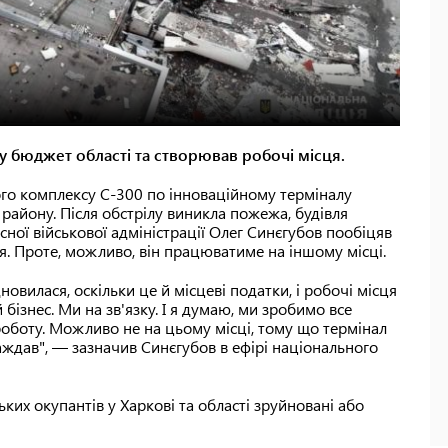
у бюджет області та створював робочі місця.
ного комплексу С-300 по інноваційному терміналу
району. Після обстрілу виникла пожежа, будівля
сної військової адміністрації Олег Синєгубов пообіцяв
я. Проте, можливо, він працюватиме на іншому місці.
овилася, оскільки це й місцеві податки, і робочі місця
ізнес. Ми на зв'язку. І я думаю, ми зробимо все
оботу. Можливо не на цьому місці, тому що термінал
ждав", — зазначив Синєгубов в ефірі національного
ьких окупантів у Харкові та області зруйновані або