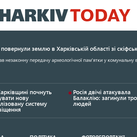
Перейти
до
основного
вмісту
повернули землю в Харківській області зі скіфс
ав незаконну передачу археологічної пам'ятки у комунальну в
Харківщині почнуть
Росія двічі атакувала
увати нову
Балаклію: загинули тро
лізовану систему
людей
віщення