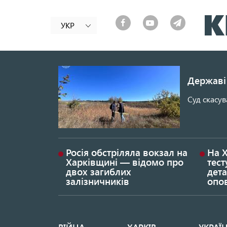
УКР
Державі 
Суд скасув
Росія обстріляла вокзал на
На 
Харківщині — відомо про
тест
двох загиблих
дета
залізничників
опо