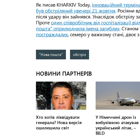
Як писав KHARKIV Today,
інноваційний терміна
був обстріляний увечері 21 жовтня
. Росіяни 
після удару він зайнявся. Унаслідок обстрілу
Проте
один співробітник від госпіталізації ві
пошта" оприлюднила імена загиблих
. Станом
постраждалих
, семеро у важкому стані, двоє 
"Нова пошта"
обстріл