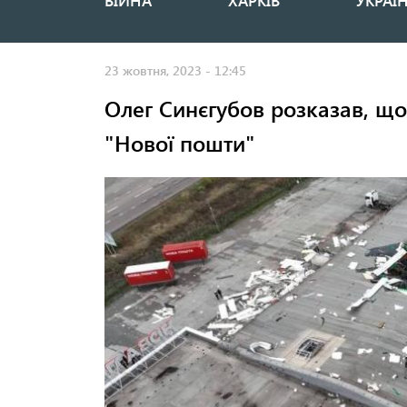
ВІЙНА
ХАРКІВ
УКРАЇ
Основная
навигация
23 жовтня, 2023 - 12:45
Олег Синєгубов розказав, що
"Нової пошти"