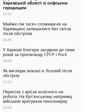
Харківській області зі скіфським
городищем
17:15
Майже сім тисяч споживачів на
Харківщині залишилися без світла
після обстрілів
16:46
У Харкові блогера засудили до семи
років за пропаганду СРСР і Росії
16:09
Як виглядає вокзал в Лозовій після
обстрілу
15:23
Пересіла з крісла колісного на
робота. На Куп'янському напрямку
військові врятували пенсіонерку
14:56