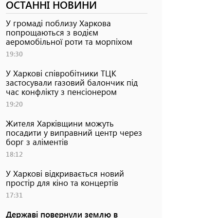
ОСТАННІ НОВИНИ
У громаді поблизу Харкова
попрощаються з водієм
аеромобільної роти та морпіхом
19:30
У Харкові співробітники ТЦК
застосували газовий балончик під
час конфлікту з пенсіонером
19:20
Жителя Харківщини можуть
посадити у виправний центр через
борг з аліментів
18:12
У Харкові відкривається новий
простір для кіно та концертів
17:31
Державі повернули землю в