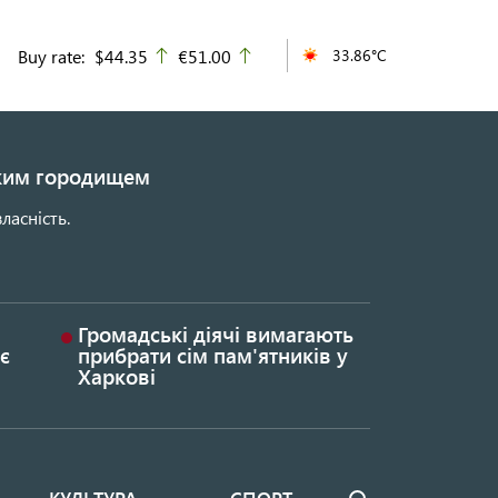
Buy rate:
$44.35
€51.00
33.86°C
up
up
ьким городищем
ласність.
Громадські діячі вимагають
є
прибрати сім пам'ятників у
Харкові