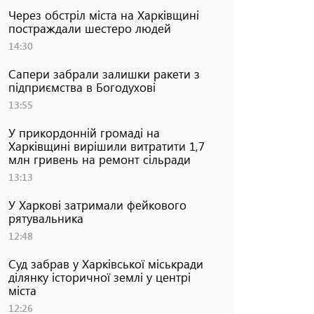
Через обстріл міста на Харківщині
постраждали шестеро людей
14:30
Сапери забрали залишки ракети з
підприємства в Богодухові
13:55
У прикордонній громаді на
Харківщині вирішили витратити 1,7
млн гривень на ремонт сільради
13:13
У Харкові затримали фейкового
рятувальника
12:48
Суд забрав у Харківської міськради
ділянку історичної землі у центрі
міста
12:26