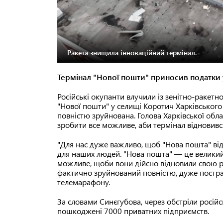
Ракета знищила інноваційний термінал.
Термінал "Нової пошти" приносив податки 
Російські окупанти влучили із зенітно-ракет
"Нової пошти" у селищі Коротич Харківського 
повністю зруйнована. Голова Харківської обла
зробити все можливе, аби термінал відновивс
"Для нас дуже важливо, щоб "Нова пошта" відн
для наших людей. "Нова пошта" — це великий б
можливе, щоби вони дійсно відновили свою р
фактично зруйнований повністю, дуже постра
телемарафону.
За словами Синєгубова, через обстріли російс
пошкоджені 7000 приватних підприємств.