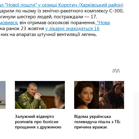
л "Нової пошти" у селищі Коротич (Харківський район)
вдарили по ньому із зенітно-ракетного комплексу С-300,
 загинули шестеро людей, постраждали — 17.
дмовився
, він отримав осколкові поранення.
"Нова
 на ранок 23 жовтня
у лікарні знаходяться 16
з них на апаратах штучної вентиляції легень.