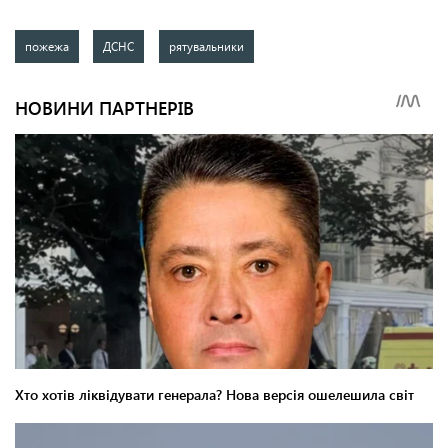
пожежа
ДСНС
рятувальники