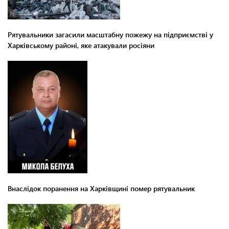
Рятувальники загасили масштабну пожежу на підприємстві у
Харківському районі, яке атакували росіяни
Внаслідок поранення на Харківщині помер рятувальник