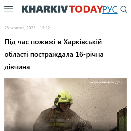
Перейти
РУС
П
до
основного
23 жовтня, 2025 - 14:42
вмісту
Під час пожежі в Харківській
області постраждала 16-річна
дівчина
Ілюстративне фото: ДСНС.