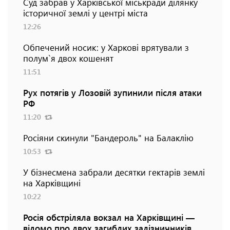
Суд забрав у Харківської міськради ділянку
історичної землі у центрі міста
12:26
Обпечений носик: у Харкові врятували з
полум`я двох кошенят
11:51
Рух потягів у Лозовій зупинили після атаки
РФ
11:20
Росіяни скинули "Бандероль" на Балаклію
10:53
У бізнесмена забрали десятки гектарів землі
на Харківщині
10:22
Росія обстріляла вокзал на Харківщині —
відомо про двох загиблих залізничників