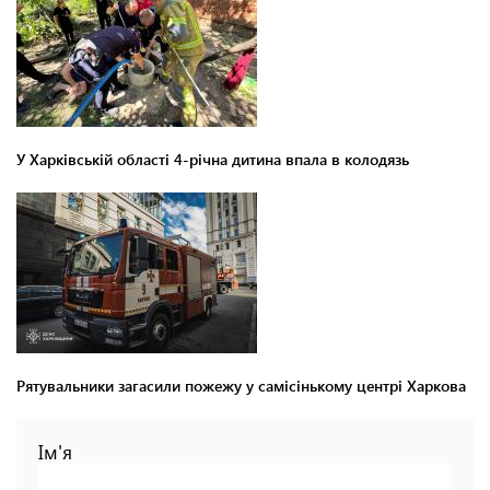
У Харківській області 4-річна дитина впала в колодязь
Рятувальники загасили пожежу у самісінькому центрі Харкова
Ім'я