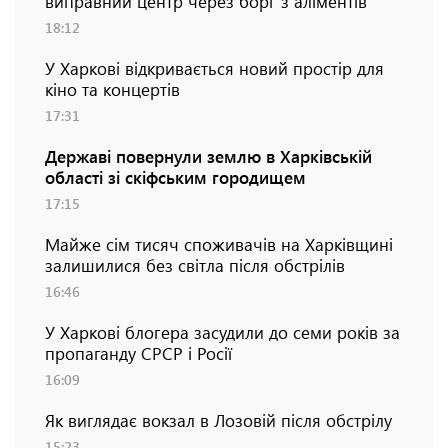
виправний центр через борг з аліментів
18:12
У Харкові відкривається новий простір для
кіно та концертів
17:31
Державі повернули землю в Харківській
області зі скіфським городищем
17:15
Майже сім тисяч споживачів на Харківщині
залишилися без світла після обстрілів
16:46
У Харкові блогера засудили до семи років за
пропаганду СРСР і Росії
16:09
Як виглядає вокзал в Лозовій після обстрілу
15:23