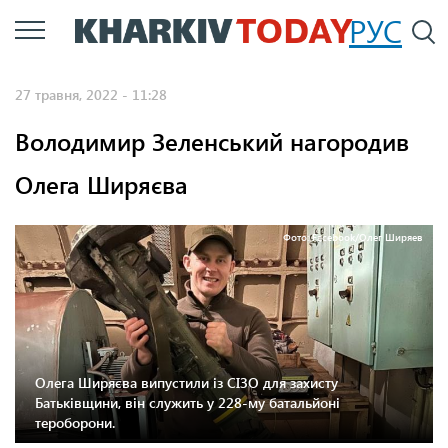
Перейти
РУС
П
до
основного
27 травня, 2022 - 11:28
вмісту
Володимир Зеленський нагородив
Олега Ширяєва
Фото: Facebook/Олег Ширяев
Олега Ширяєва випустили із СІЗО для захисту
Батьківщини, він служить у 228-му батальйоні
тероборони.