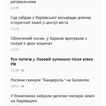
рятувальника
12:48
Суд забрав у Харківської міськради ділянку
історичної землі у центрі міста
12:26
Обпечений носик: у Харкові врятували з
полум`я двох кошенят
11:51
Рух потягів у Лозовій зупинили після атаки
РФ
11:20
Росіяни скинули "Бандероль" на Балаклію
10:53
У бізнесмена забрали десятки гектарів землі
на Харківщині