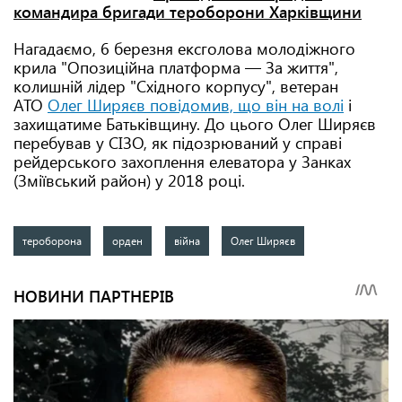
командира бригади тероборони Харківщини
Нагадаємо, 6 березня ексголова молодіжного
крила "Опозиційна платформа — За життя",
колишній лідер "Східного корпусу", ветеран
АТО
Олег Ширяєв повідомив, що він на волі
і
захищатиме Батьківщину. До цього Олег Ширяєв
перебував у СІЗО, як підозрюваний у справі
рейдерського захоплення елеватора у Занках
(Зміївський район) у 2018 році.
тероборона
орден
війна
Олег Ширяєв