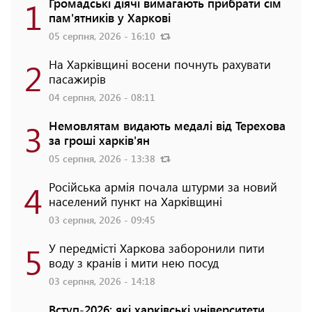
1
Громадські діячі вимагають прибрати сім
пам'ятників у Харкові
05 серпня, 2026 - 16:10
2
На Харківщині восени почнуть рахувати
пасажирів
04 серпня, 2026 - 08:11
3
Немовлятам видають медалі від Терехова
за гроші харків'ян
05 серпня, 2026 - 13:38
4
Російська армія почала штурми за новий
населений пункт на Харківщині
03 серпня, 2026 - 09:45
5
У передмісті Харкова заборонили пити
воду з кранів і мити нею посуд
03 серпня, 2026 - 14:18
Вступ-2026: які харківські університети