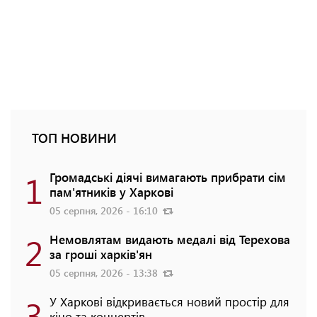
ТОП НОВИНИ
1
Громадські діячі вимагають прибрати сім
пам'ятників у Харкові
05 серпня, 2026 - 16:10
2
Немовлятам видають медалі від Терехова
за гроші харків'ян
05 серпня, 2026 - 13:38
3
У Харкові відкривається новий простір для
кіно та концертів