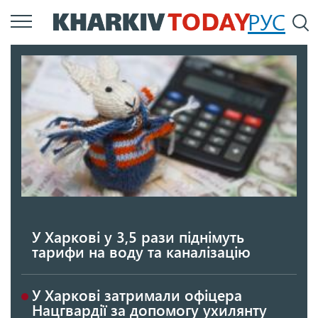
Перейти
РУС
П
до
основного
вмісту
У Харкові у 3,5 рази піднімуть
тарифи на воду та каналізацію
У Харкові затримали офіцера
Нацгвардії за допомогу ухилянту