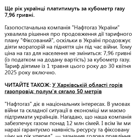
Ще рік українці платитимуть за кубометр газу
7,96 гривні.
Газопостачальна компанія "Нафтогаз України"
ухвалила рішення про продовження дії тарифного
плану "Фіксований", оскільки в Україні продовжує
діяти мораторій на підняття цін під час війни. Тому
ціна на газ для населення не зміниться: 7,96 гривні
(із податком на додану вартість) за кубометр газу.
Тариф діятиме із 1 травня цього року до 30 квітня
2025 року включно.
ЧИТАЙТЕ ТАКОЖ:
У Харківській області горів
газопровід: полум'я сягало 50 метрів
"Нафтогаз" діє в національних інтересах. В умовах
війни та складної ситуації в економіці ми маємо
підтримати українців. Нагадаю, що наша компанія
забезпечує газом понад 12 млн сімей. І всім їм ми
наразі гарантуємо наявність ресурсу та фіксовану
ціну на рік уперед", — зазначив голова правління