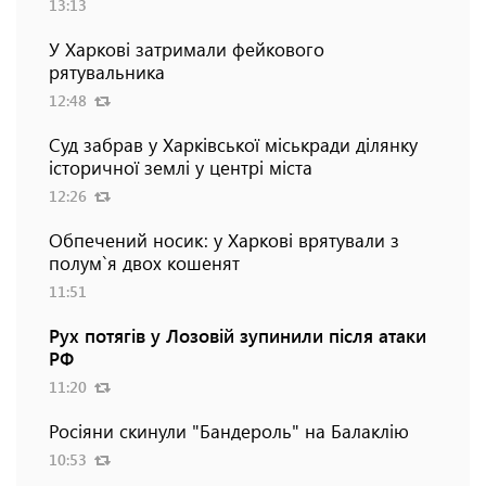
13:13
У Харкові затримали фейкового
рятувальника
12:48
Суд забрав у Харківської міськради ділянку
історичної землі у центрі міста
12:26
Обпечений носик: у Харкові врятували з
полум`я двох кошенят
11:51
Рух потягів у Лозовій зупинили після атаки
РФ
11:20
Росіяни скинули "Бандероль" на Балаклію
10:53