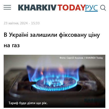
Перейти
РУС
П
до
основного
23 квітня, 2024 - 15:33
вмісту
В Україні залишили фіксовану ціну
на газ
Фото: Сергій Козлов / KHARKIV Today
Тариф буде діяти ще рік.