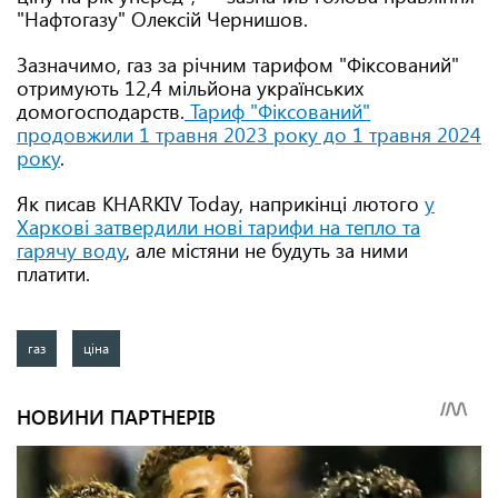
"Нафтогазу" Олексій Чернишов.
Зазначимо, газ за річним тарифом "Фіксований"
отримують 12,4 мільйона українських
домогосподарств.
Тариф "Фіксований"
продовжили 1 травня 2023 року до 1 травня 2024
року
.
Як писав KHARKIV Today, наприкінці лютого
у
Харкові затвердили нові тарифи на тепло та
гарячу воду
, але містяни не будуть за ними
платити.
газ
ціна