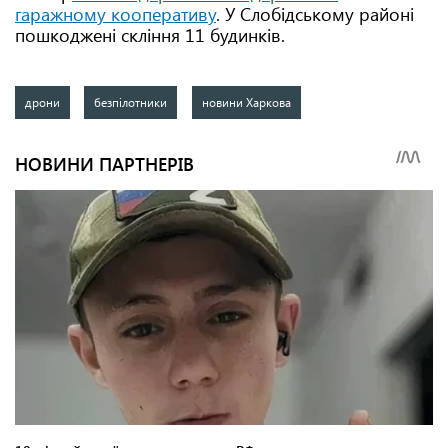
гаражному кооперативу
. У Слобідському районі
пошкоджені скління 11 будинків.
дрони
безпілотники
новини Харкова