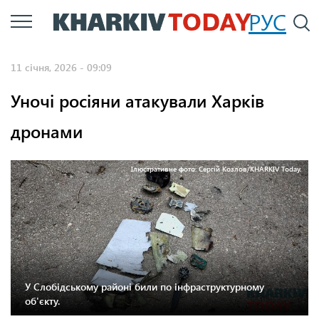
Перейти
РУС
П
до
основного
11 січня, 2026 - 09:09
вмісту
Уночі росіяни атакували Харків
дронами
Ілюстративне фото: Сергій Козлов/KHARKIV Today.
У Слобідському районі били по інфраструктурному
об'єкту.