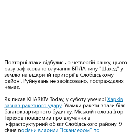
Повторні атаки відбулись о четвертій ранку, цього
разу зафіксовано влучання БПЛА типу "Шахед" у
землю на відкритій території в Слобідському
районі. Руйнувань не зафіксовано, постраждалих
немає.
Як писав KHARKIV Today, у суботу увечері
Харків
зазнав ракетного удару
. Уламки ракети впали біля
багатоквартирного будинку. Міський голова Ігор
Терехов повідомив про влучання в
інфраструктурний обʼєкт Слобідського району. 9
січня р
осіяни вдарили "Іскандером" по