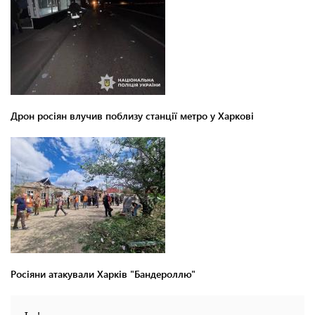
Дрон росіян влучив поблизу станції метро у Харкові
Росіяни атакували Харків "Бандероллю"