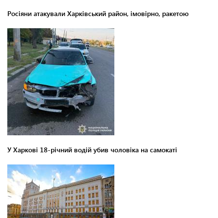
Росіяни атакували Харківський район, імовірно, ракетою
У Харкові 18-річний водій убив чоловіка на самокаті