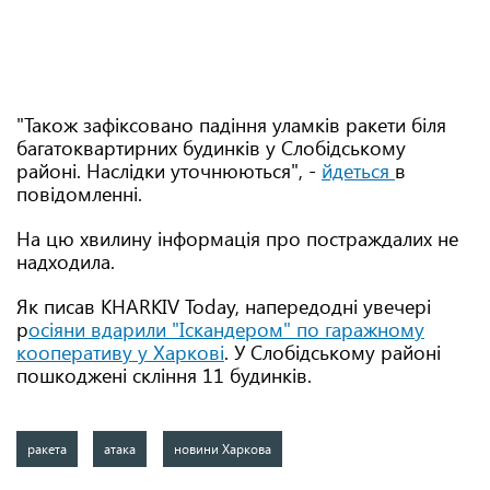
"Також зафіксовано падіння уламків ракети біля
багатоквартирних будинків у Слобідському
районі. Наслідки уточнюються", -
йдеться
в
повідомленні.
На цю хвилину інформація про постраждалих не
надходила.
Як писав KHARKIV Today, напередодні увечері
р
осіяни вдарили "Іскандером" по гаражному
кооперативу у Харкові
. У Слобідському районі
пошкоджені скління 11 будинків.
ракета
атака
новини Харкова