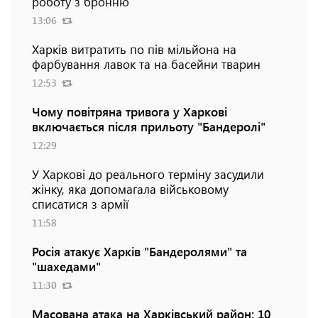
роботу з бронню
13:06
Харків витратить по пів мільйона на
фарбування лавок та на басейни тварин
12:53
Чому повітряна тривога у Харкові
включається після прильоту "Бандеролі"
12:29
У Харкові до реального терміну засудили
жінку, яка допомагала військовому
списатися з армії
11:58
Росія атакує Харків "Бандеролями" та
"шахедами"
11:30
Масована атака на Харківський район: 10