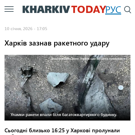
Перейти
РУС
П
до
основного
10 січня, 2026 - 17:05
вмісту
Харків зазнав ракетного удару
Ілюстративне фото: Харківська обласна прокуратура.
Уламки ракети впали біля багатоквартирного будинку.
Сьогодні близько 16:25 у Харкові пролунали