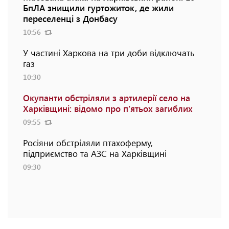
БпЛА знищили гуртожиток, де жили
переселенці з Донбасу
10:56
У частині Харкова на три доби відключать
газ
10:30
Окупанти обстріляли з артилерії село на
Харківщині: відомо про п’ятьох загиблих
09:55
Росіяни обстріляли птахоферму,
підприємство та АЗС на Харківщині
09:30