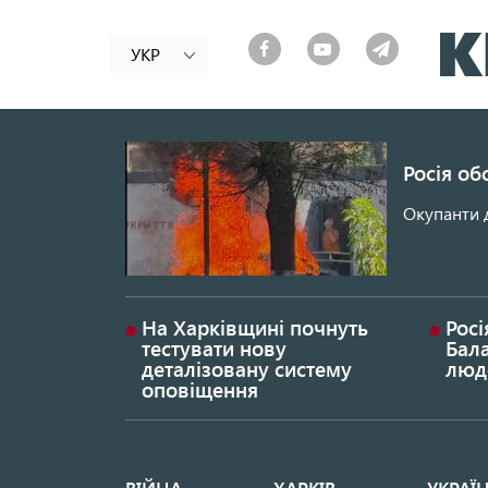
УКР
Росія об
Окупанти 
На Харківщині почнуть
Росі
тестувати нову
Бала
деталізовану систему
люд
оповіщення