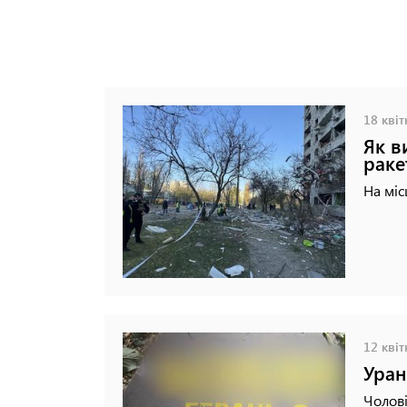
18 квіт
Як в
раке
На міс
12 квіт
Уран
Чолові