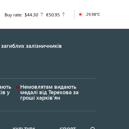
Buy rate:
$44.30
€50.95
29.98°C
up
up
 загиблих залізничників
гають
Немовлятам видають
ів у
медалі від Терехова за
гроші харків'ян