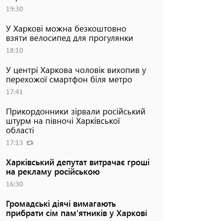
19:30
У Харкові можна безкоштовно
взяти велосипед для прогулянки
18:10
У центрі Харкова чоловік вихопив у
перехожої смартфон біля метро
17:41
Прикордонники зірвали російський
штурм на півночі Харківської
області
17:13
Харківський депутат витрачає гроші
на рекламу російською
16:30
Громадські діячі вимагають
прибрати сім пам'ятників у Харкові