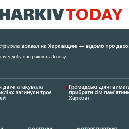
Перейти
до
основного
вмісту
стріляла вокзал на Харківщині — відомо про двох
другу добу обстрілюють Лозову.
я двічі атакувала
Громадські діячі вима
клію: загинули троє
прибрати сім пам'ятник
ей
Харкові