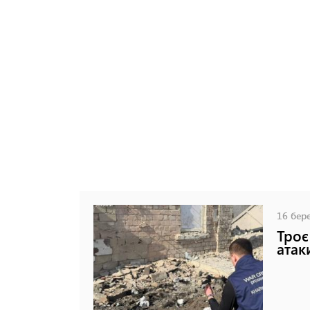
16 бере
Троє
атак