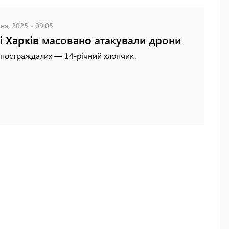
ня, 2025 - 09:05
і Харків масовано атакували дрони
 постраждалих — 14-річний хлопчик.