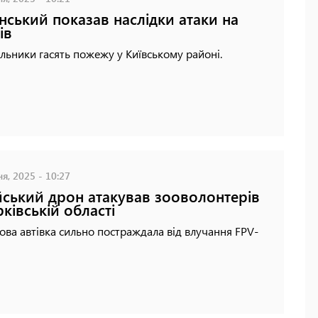
нський показав наслідки атаки на
ів
льники гасять пожежу у Київському районі.
я, 2025 - 10:27
йський дрон атакував зооволонтерів
рківській області
ва автівка сильно постраждала від влучання FPV-