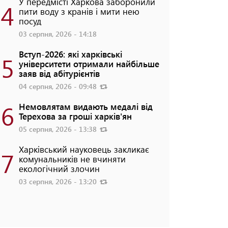
У передмісті Харкова заборонили
4
пити воду з кранів і мити нею
посуд
03 серпня, 2026 - 14:18
Вступ-2026: які харківські
5
університети отримали найбільше
заяв від абітурієнтів
04 серпня, 2026 - 09:48
6
Немовлятам видають медалі від
Терехова за гроші харків'ян
05 серпня, 2026 - 13:38
Харківський науковець закликає
7
комунальників не вчиняти
екологічний злочин
03 серпня, 2026 - 13:20