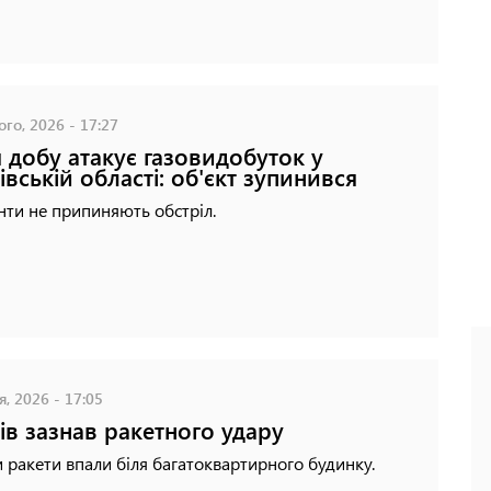
го, 2026 - 17:27
я добу атакує газовидобуток у
івській області: об'єкт зупинився
ти не припиняють обстріл.
я, 2026 - 17:05
ів зазнав ракетного удару
 ракети впали біля багатоквартирного будинку.