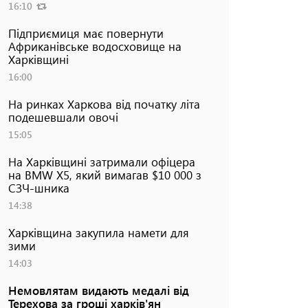
16:10
Підприємиця має повернути
Африканівське водосховище на
Харківщині
16:00
На ринках Харкова від початку літа
подешевшали овочі
15:05
На Харківщині затримали офіцера
на BMW Х5, який вимагав $10 000 з
СЗЧ-шника
14:38
Харківщина закупила намети для
зими
14:03
Немовлятам видають медалі від
Терехова за гроші харків'ян