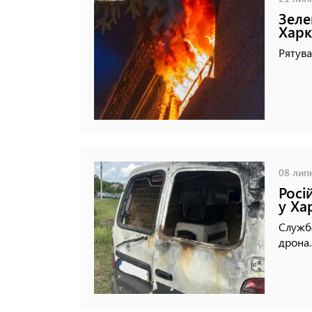
Зеле
Харк
Рятува
08 липн
Росі
у Ха
Службо
дрона.