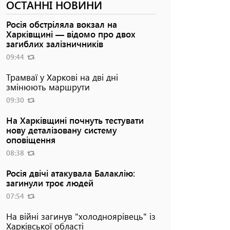
ОСТАННІ НОВИНИ
Росія обстріляла вокзал на
Харківщині — відомо про двох
загиблих залізничників
09:44
Трамваї у Харкові на дві дні
змінюють маршрути
09:30
На Харківщині почнуть тестувати
нову деталізовану систему
оповіщення
08:38
Росія двічі атакувала Балаклію:
загинули троє людей
07:54
На війні загинув "холодноярівець" із
Харківської області