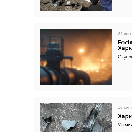
24 люто
Росі
Харк
Окупан
10 січн
Харк
Уламки