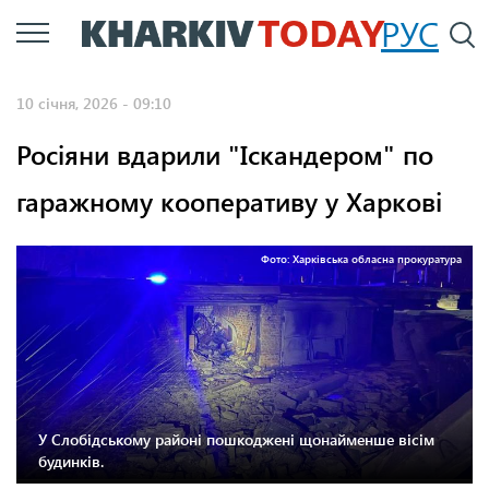
Перейти
РУС
П
до
основного
10 січня, 2026 - 09:10
вмісту
Росіяни вдарили "Іскандером" по
гаражному кооперативу у Харкові
Фото: Харківська обласна прокуратура
У Слобідському районі пошкоджені щонайменше вісім
будинків.