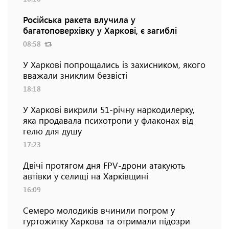
Російська ракета влучила у
багатоповерхівку у Харкові, є загиблі
08:58
У Харкові попрощались із захисником, якого
вважали зниклим безвісті
18:18
У Харкові викрили 51-річну наркодилерку,
яка продавала психотропи у флаконах від
гелю для душу
17:23
Двічі протягом дня FPV-дрони атакують
автівки у селищі на Харківщині
16:09
Семеро молодиків вчинили погром у
гуртожитку Харкова та отримали підозри