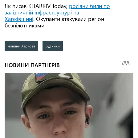
Як писав KHARKIV Today,
росіяни били по
залізничній інфраструктурі на
Харківщині
. Окупанти атакували регіон
безпілотниками.
новини Харкова
будинки