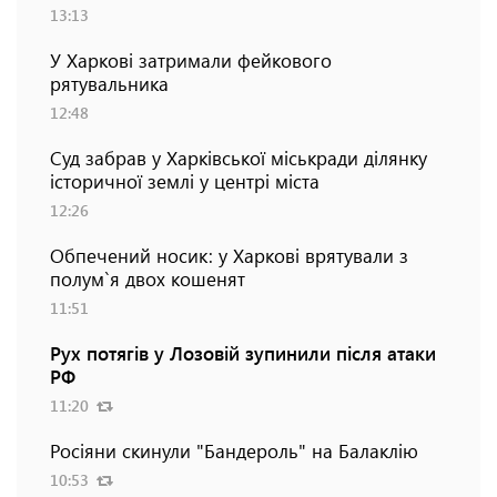
13:13
У Харкові затримали фейкового
рятувальника
12:48
Суд забрав у Харківської міськради ділянку
історичної землі у центрі міста
12:26
Обпечений носик: у Харкові врятували з
полум`я двох кошенят
11:51
Рух потягів у Лозовій зупинили після атаки
РФ
11:20
Росіяни скинули "Бандероль" на Балаклію
10:53