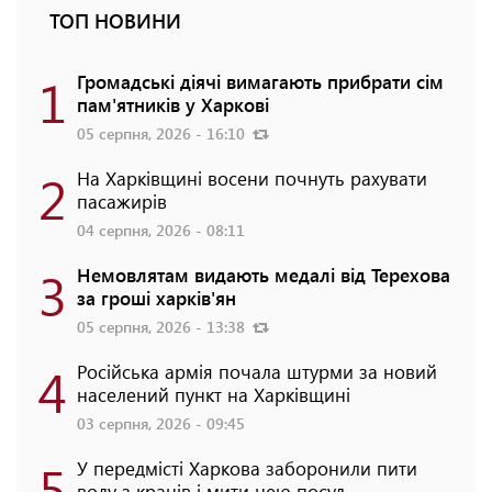
ТОП НОВИНИ
1
Громадські діячі вимагають прибрати сім
пам'ятників у Харкові
05 серпня, 2026 - 16:10
2
На Харківщині восени почнуть рахувати
пасажирів
04 серпня, 2026 - 08:11
3
Немовлятам видають медалі від Терехова
за гроші харків'ян
05 серпня, 2026 - 13:38
4
Російська армія почала штурми за новий
населений пункт на Харківщині
03 серпня, 2026 - 09:45
5
У передмісті Харкова заборонили пити
воду з кранів і мити нею посуд