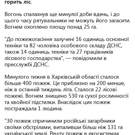
горить ліс.
Вогонь спалахнув ще минулої доби вдень, і до
цього часу рятувальники не можуть його загасити.
Вогнем охоплено площу понад 25 га.
"До пожежогасіння залучені 16 одиниць основної
техніки та 82 чоловіка особового складу ДСНС,
також 14 одиниць техніки та 27 працівників
лісового господарства", — повідомили в
пресслужбі ДСНС.
Минулого тижня в Харківській області сталося
більше 400 пожеж. Це приблизно на 200 менше,
ніж в останній тиждень літа. Сталося 22 лісові
пожежі. Вогнем знищено 530 га сухої рослинності
та хвойної підстилки. Внаслідок цих пожеж
постраждала 1 людина.
"30 пожеж спричинили російські загарбники
своїми обстрілами, випаливши більш ніж 131 га
української землі. Решту пожеж в екосистемах