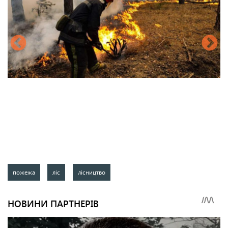
пожежа
ліс
лісництво