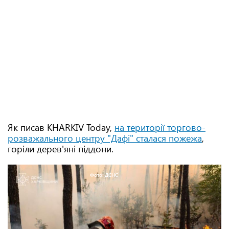
Як писав KHARKIV Today,
на території торгово-
розважального центру "Дафі" сталася пожежа
,
горіли дерев'яні піддони.
Фото: ДСНС