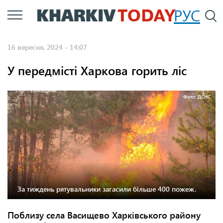
Перейти
РУС
П
до
основного
16 вересня, 2024 - 14:07
вмісту
У передмісті Харкова горить ліс
Фото: ДСНС
За тиждень рятувальники загасили більше 400 пожеж.
Поблизу села Васищево Харківського району