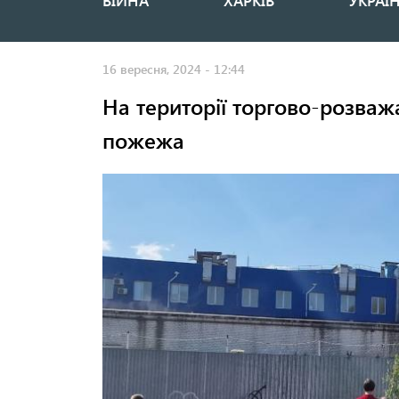
ВІЙНА
ХАРКІВ
УКРАЇ
Основная
навигация
16 вересня, 2024 - 12:44
На території торгово-розваж
пожежа