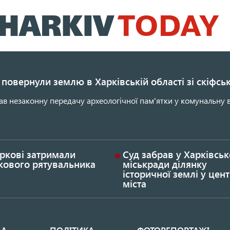
Перейти
до
основного
вмісту
повернули землю в Харківській області зі скіфс
ав незаконну передачу археологічної пам'ятки у комунальну в
ркові затримали
Суд забрав у Харківськ
кового рятувальника
міськради ділянку
історичної землі у цент
міста