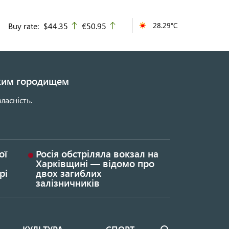
Buy rate:
$44.35
€50.95
28.29°C
up
up
ьким городищем
ласність.
ої
Росія обстріляла вокзал на
Харківщині — відомо про
рі
двох загиблих
залізничників