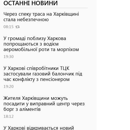
ОСТАННІ НОВИНИ
Через спеку траса на Харківщині
стала небезпечною
08:15
У громаді поблизу Харкова
попрощаються з водієм
аеромобільної роти та морпіхом
19:30
У Харкові співробітники ТЦК
застосували газовий балончик під
час конфлікту з пенсіонером
19:20
Жителя Харківщини можуть
посадити у виправний центр через
борг з аліментів
18:12
У Харкові відкривається новий