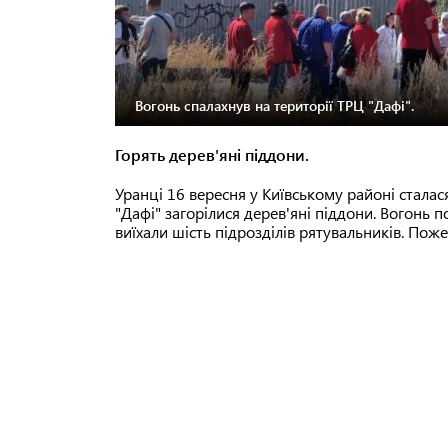
Вогонь спалахнув на території ТРЦ "Дафі".
Горять дерев'яні піддони.
Уранці 16 вересня у Київському районі стала
"Дафі" загорілися дерев'яні піддони. Вогонь
виїхали шість підрозділів рятувальників. Пож