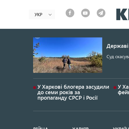
УКР
Державі 
Суд скасув
У Харкові блогера засудили
У Ха
до семи років за
фей
пропаганду СРСР і Росії