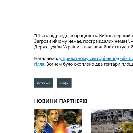
"Шість підрозділів працюють. Виїхав перший пі
Загрози нічому немає, постраждалих немає",
Держслужби України з надзвичайних ситуацій у
Нагадаємо,
у приватному секторі неподалік ри
гілля.
Вогнем було охоплено два гектари площі
пожежа
Дафи