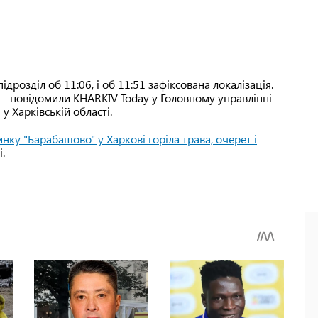
дрозділ об 11:06, і об 11:51 зафіксована локалізація.
 — повідомили KHARKIV Today у Головному управлінні
 Харківській області.
нку "Барабашово" у Харкові горіла трава, очерет і
.