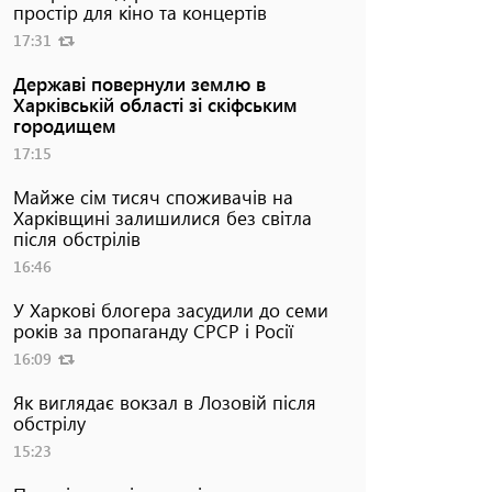
простір для кіно та концертів
17:31
Державі повернули землю в
Харківській області зі скіфським
городищем
17:15
Майже сім тисяч споживачів на
Харківщині залишилися без світла
після обстрілів
16:46
У Харкові блогера засудили до семи
років за пропаганду СРСР і Росії
16:09
Як виглядає вокзал в Лозовій після
обстрілу
15:23