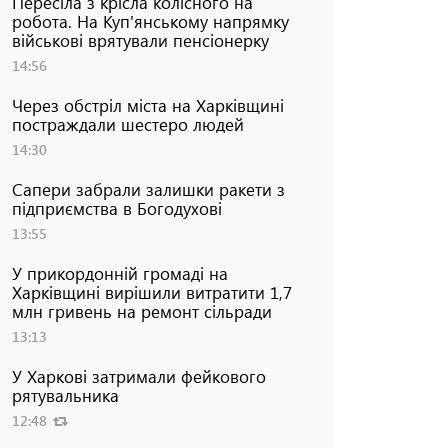
Пересіла з крісла колісного на
робота. На Куп'янському напрямку
військові врятували пенсіонерку
14:56
Через обстріл міста на Харківщині
постраждали шестеро людей
14:30
Сапери забрали залишки ракети з
підприємства в Богодухові
13:55
У прикордонній громаді на
Харківщині вирішили витратити 1,7
млн гривень на ремонт сільради
13:13
У Харкові затримали фейкового
рятувальника
12:48