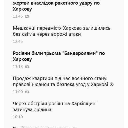
жертви внаслідок ракетного удару по
Харкову
13:45
Мешканці передмістя Харкова залишились
без світла через ворожі атаки
12:45
Росіяни били трьома "Бандеролями" по
Харкову
11:13
Продаж квартири під час воєнного стану:
правові нюанси та безпека угод у Харкові ℗
11:00
Через обстріли росіян на Харківщині
загинула людина
10:10