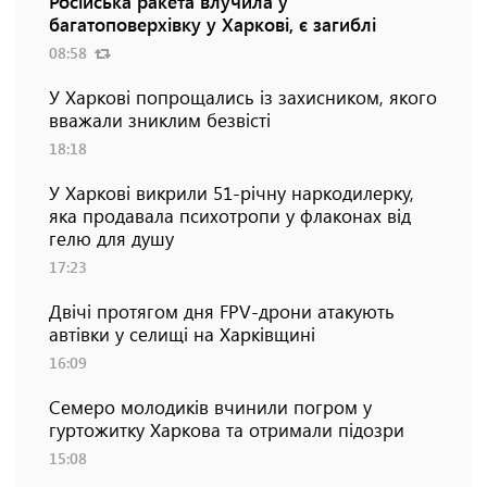
Російська ракета влучила у
багатоповерхівку у Харкові, є загиблі
08:58
У Харкові попрощались із захисником, якого
вважали зниклим безвісті
18:18
У Харкові викрили 51-річну наркодилерку,
яка продавала психотропи у флаконах від
гелю для душу
17:23
Двічі протягом дня FPV-дрони атакують
автівки у селищі на Харківщині
16:09
Семеро молодиків вчинили погром у
гуртожитку Харкова та отримали підозри
15:08