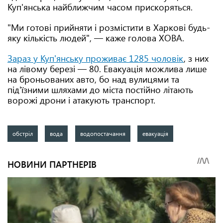
Куп'янська найближчим часом прискоряться.
"Ми готові прийняти і розмістити в Харкові будь-
яку кількість людей", — каже голова ХОВА.
Зараз у Куп'янську проживає 1285 чоловік
, з них
на лівому березі — 80. Евакуація можлива лише
на броньованих авто, бо над вулицями та
під'їзними шляхами до міста постійно літають
ворожі дрони і атакують транспорт.
обстріл
вода
водопостачання
евакуація