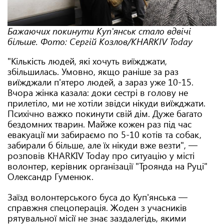
Бажаючих покинути Куп'янськ стало вдвічі
більше. Фото: Сергій Козлов/KHARKIV Today
"Кількість людей, які хочуть виїжджати,
збільшилась. Умовно, якщо раніше за раз
виїжджали п'ятеро людей, а зараз уже 10-15.
Вчора жінка казала: доки сестрі в голову не
прилетіло, ми не хотіли звідси нікуди виїжджати.
Психічно важко покинути свій дім. Дуже багато
бездомних тварин. Майже кожен раз під час
евакуації ми забираємо по 5-10 котів та собак,
забирали б більше, але їх нікуди вже везти", —
розповів KHARKIV Today про ситуацію у місті
волонтер, керівник організації "Троянда на Руці"
Олександр Гуменюк.
Заїзд волонтерського буса до Куп'янська —
справжня спецоперація. Жоден з учасників
рятувальної місії не знає заздалегідь, якими