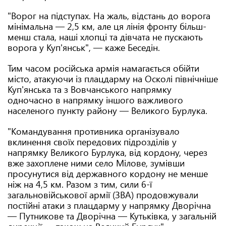
"Ворог на підступах. На жаль, відстань до ворога
мінімальна — 2,5 км, але ця лінія фронту більш-
менш стала, наші хлопці та дівчата не пускають
ворога у Куп'янськ", — каже Беседін.
Тим часом російська армія намагається обійти
місто, атакуючи із плацдарму на Осколі північніше
Куп'янська та з Вовчанського напрямку
одночасно в напрямку іншого важливого
населеного пункту району — Великого Бурлука.
"Командування противника організувало
вклинення своїх передових підрозділів у
напрямку Великого Бурлука, від кордону, через
вже захоплене ними село Мілове, зумівши
просунутися від державного кордону не менше
ніж на 4,5 км. Разом з тим, сили 6-ї
загальновійськової армії (ЗВА) продовжували
постійні атаки з плацдарму у напрямку Дворічна
— Путникове та Дворічна — Кутьківка, у загальній