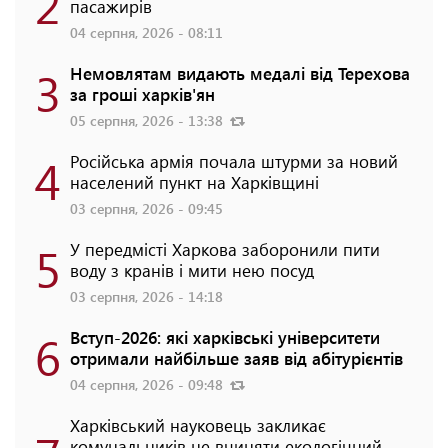
2
пасажирів
04 серпня, 2026 - 08:11
3
Немовлятам видають медалі від Терехова
за гроші харків'ян
05 серпня, 2026 - 13:38
4
Російська армія почала штурми за новий
населений пункт на Харківщині
03 серпня, 2026 - 09:45
5
У передмісті Харкова заборонили пити
воду з кранів і мити нею посуд
03 серпня, 2026 - 14:18
6
Вступ-2026: які харківські університети
отримали найбільше заяв від абітурієнтів
04 серпня, 2026 - 09:48
Харківський науковець закликає
комунальників не вчиняти екологічний