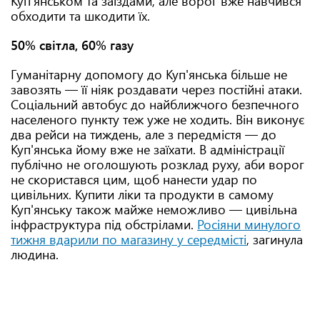
Куп'янськом та заїздами, але ворог вже навчився
обходити та шкодити їх.
50% світла, 60% газу
Гуманітарну допомогу до Куп'янська більше не
завозять — її ніяк роздавати через постійні атаки.
Соціальний автобус до найближчого безпечного
населеного пункту теж уже не ходить. Він виконує
два рейси на тиждень, але з передмістя — до
Куп'янська йому вже не заїхати. В адміністрації
публічно не оголошують розклад руху, аби ворог
не скористався цим, щоб нанести удар по
цивільних. Купити ліки та продукти в самому
Куп'янську також майже неможливо — цивільна
інфраструктура під обстрілами.
Росіяни минулого
тижня вдарили по магазину у середмісті
, загинула
людина.