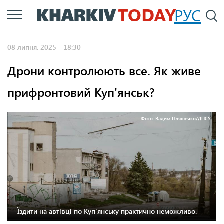
Перейти
РУС
П
до
основного
08 липня, 2025 - 18:30
вмісту
Дрони контролюють все. Як живе
прифронтовий Куп'янськ?
Фото: Вадим Пляшечко/ДПСУ.
Їздити на автівці по Куп'янську практично неможливо.