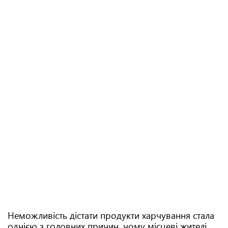
Неможливість дістати продукти харчування стала
однією з головних причин, чому місцеві жителі