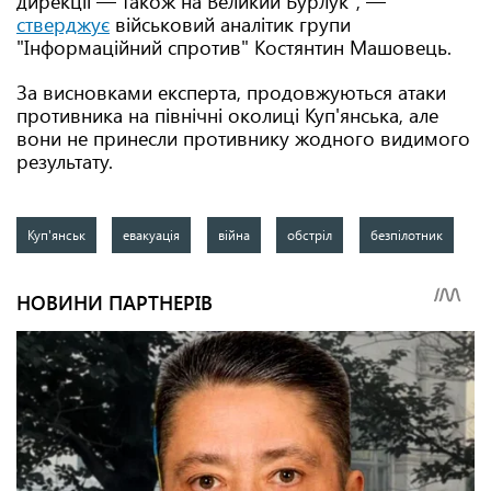
дирекції — також на Великий Бурлук", —
стверджує
військовий аналітик групи
"Інформаційний спротив" Костянтин Машовець.
За висновками експерта, продовжуються атаки
противника на північні околиці Куп'янська, але
вони не принесли противнику жодного видимого
результату.
Куп'янськ
евакуація
війна
обстріл
безпілотник