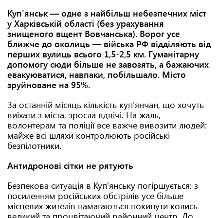
Куп'янськ — одне з найбільш небезпечних міст
у Харківській області (без урахування
знищеного вщент Вовчанська). Ворог усе
ближче до околиць — війська РФ відділяють від
перших вулиць всього 1,5-2,5 км. Гуманітарну
допомогу сюди більше не завозять, а бажаючих
евакуюватися, навпаки, побільшало. Місто
зруйноване на 95%.
За останній місяць кількість куп'янчан, що хочуть
виїхати з міста, зросла вдвічі. На жаль,
волонтерам та поліції все важче вивозити людей:
майже всі шляхи контролюють російські
безпілотники.
Антидронові сітки не рятують
Безпекова ситуація в Куп'янську погіршується: з
посиленням російських обстрілів усе більше
місцевих жителів намагаються покинути колись
великий та процвітаючий районний центр. До