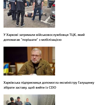
У Харкові затримали військовослужбовця ТЦК, який
допомагав "порішати" з мобілізацією
Харківська підприємиця допомогла ексміністру Галущенку
зібрати заставу, щоб вийти із СІЗО