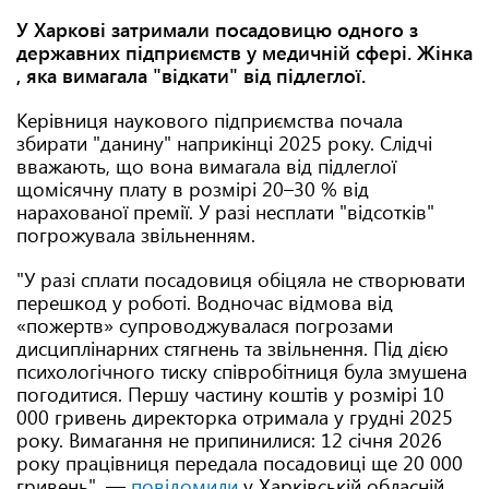
У Харкові затримали посадовицю одного з
державних підприємств у медичній сфері. Жінка
, яка вимагала "відкати" від підлеглої.
Керівниця наукового підприємства почала
збирати "данину" наприкінці 2025 року. Слідчі
вважають, що вона вимагала від підлеглої
щомісячну плату в розмірі 20–30 % від
нарахованої премії. У разі несплати "відсотків"
погрожувала звільненням.
"У разі сплати посадовиця обіцяла не створювати
перешкод у роботі. Водночас відмова від
«пожертв» супроводжувалася погрозами
дисциплінарних стягнень та звільнення. Під дією
психологічного тиску співробітниця була змушена
погодитися. Першу частину коштів у розмірі 10
000 гривень директорка отримала у грудні 2025
року. Вимагання не припинилися: 12 січня 2026
року працівниця передала посадовиці ще 20 000
гривень", —
повідомили
у Харківській обласній