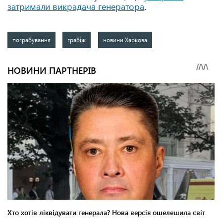
затримали викрадача генератора
.
пограбування
грабіж
новини Харкова