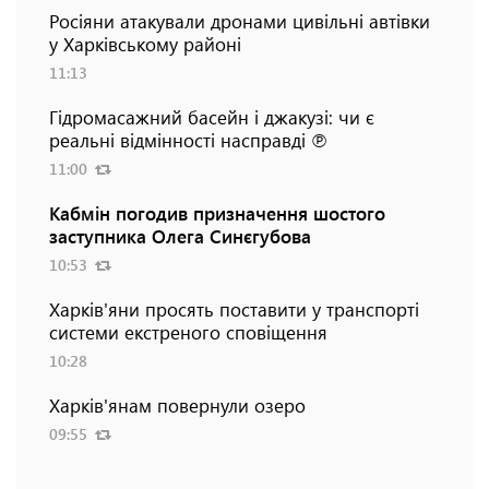
Росіяни атакували дронами цивільні автівки
у Харківському районі
11:13
Гідромасажний басейн і джакузі: чи є
реальні відмінності насправді ℗
11:00
Кабмін погодив призначення шостого
заступника Олега Синєгубова
10:53
Харків'яни просять поставити у транспорті
системи екстреного сповіщення
10:28
Харків'янам повернули озеро
09:55