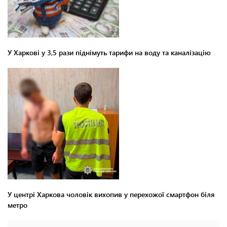
У Харкові у 3,5 рази піднімуть тарифи на воду та каналізацію
У центрі Харкова чоловік вихопив у перехожої смартфон біля
метро