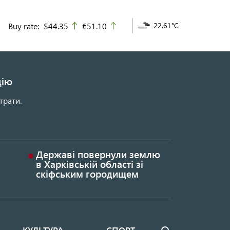
Buy rate:
$44.35
€51.10
22.61°C
up
up
цію
трати.
Державі повернули землю
в Харківській області зі
скіфським городищем