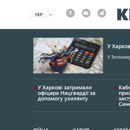
УКР
У Харков
У Тепломер
У Харкові затримали
Каб
офіцера Нацгвардії за
при
допомогу ухилянту
заст
Син