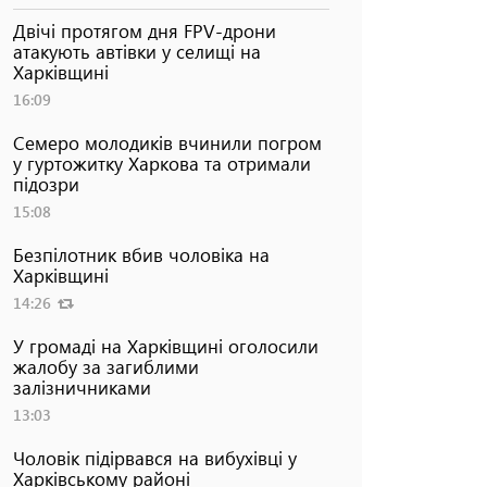
Двічі протягом дня FPV-дрони
атакують автівки у селищі на
Харківщині
16:09
Семеро молодиків вчинили погром
у гуртожитку Харкова та отримали
підозри
15:08
Безпілотник вбив чоловіка на
Харківщині
14:26
У громаді на Харківщині оголосили
жалобу за загиблими
залізничниками
13:03
Чоловік підірвався на вибухівці у
Харківському районі