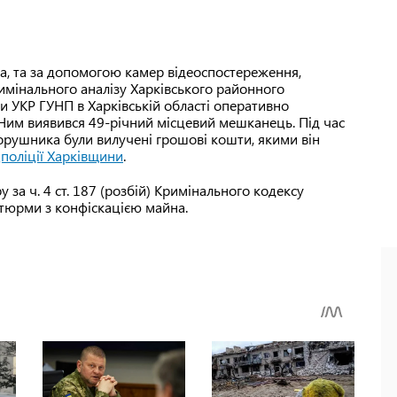
ла, та за допомогою камер відеоспостереження,
кримінального аналізу Харківського районного
ми УКР ГУНП в Харківській області оперативно
Ним виявився 49-річний місцевий мешканець. Під час
рушника були вилучені грошові кошти, якими він
поліції Харківщини
.
 за ч. 4 ст. 187 (розбій) Кримінального кодексу
 тюрми з конфіскацією майна.