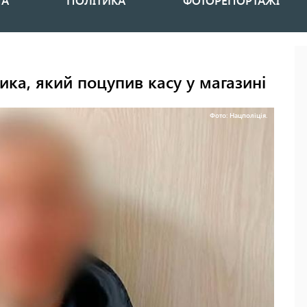
НА
ПОЛІТИКА
ФОТОРЕПОРТАЖІ
ика, який поцупив касу у магазині
Фото: Нацполіція.