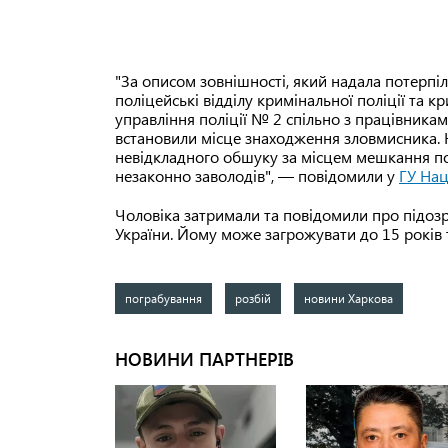
"За описом зовнішності, який надала потерпі
поліцейські відділу кримінальної поліції та 
управління поліції № 2 спільно з працівника
встановили місце знаходження зловмисника. 
невідкладного обшуку за місцем мешкання по
незаконно заволодів", — повідомили у
ГУ Нац
Чоловіка затримали та повідомили про підозру
України. Йому може загрожувати до 15 років
пограбування
розбій
новини Харкова