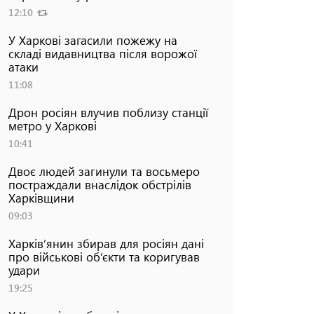
12:10
У Харкові загасили пожежу на
складі видавництва після ворожої
атаки
11:08
Дрон росіян влучив поблизу станції
метро у Харкові
10:41
Двоє людей загинули та восьмеро
постраждали внаслідок обстрілів
Харківщини
09:03
Харків’янин збирав для росіян дані
про військові об’єкти та коригував
удари
19:25