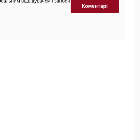
реальним відвідувачем і запобігти автоматизованим
Коментарi