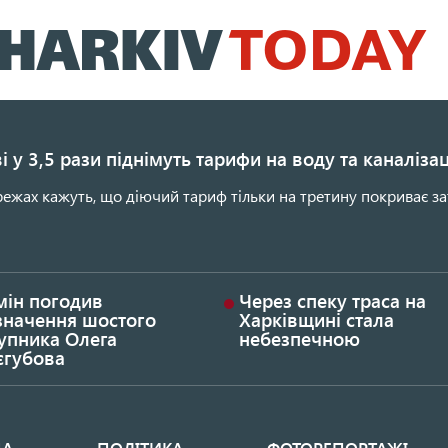
Перейти
до
основного
вмісту
і у 3,5 рази піднімуть тарифи на воду та каналіза
ежах кажуть, що діючий тариф тільки на третину покриває за
мін погодив
Через спеку траса на
значення шостого
Харківщині стала
упника Олега
небезпечною
єгубова