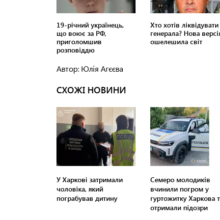
Автор: Юлія Агєєва
СХОЖІ НОВИНИ
У Харкові затримали
Семеро молодиків
чоловіка, який
вчинили погром у
пограбував дитину
гуртожитку Харкова т
отримали підозри