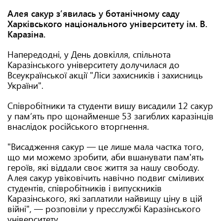
Алея сакур з’явилась у ботанічному саду
Харківського національного університету ім. В.
Каразіна.
Напередодні, у День довкілля, спільнота
Каразінського університету долучилася до
Всеукраїнської акції "Ліси захисників і захисниць
України".
Співробітники та студенти вишу висадили 12 сакур
у памʼять про щонайменше 53 загиблих каразінців
внаслідок російського вторгнення.
"Висадження сакур — це лише мала частка того,
що ми можемо зробити, аби вшанувати пам'ять
героїв, які віддали своє життя за нашу свободу.
Алея сакур увіковічить навічно подвиг сміливих
студентів, співробітників і випускників
Каразінського, які заплатили найвищу ціну в цій
війні", — розповіли у пресслужбі Каразінського
університету.