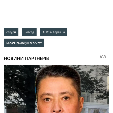
сакури
Ботсад
ХНУ ім Каразіна
Каразінський університет