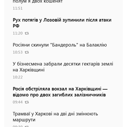
полум`я двох кошенят
11:51
Рух потягів у Лозовій зупинили після атаки
РФ
11:20
Росіяни скинули "Бандероль" на Балаклію
10:53
У бізнесмена забрали десятки гектарів землі
на Харківщині
10:22
Росія обстріляла вокзал на Харківщині —
відомо про двох загиблих залізничників
09:44
Трамваї у Харкові на дві дні змінюють
маршрути
09:30