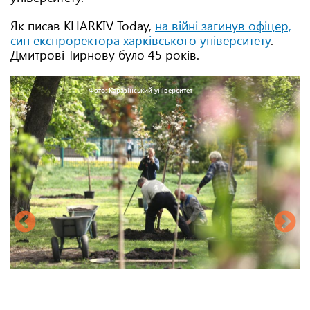
Як писав KHARKIV Today,
на війні загинув офіцер,
син експроректора харківського університету
.
Дмитрові Тирнову було 45 років.
Фото: Каразінський університет