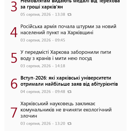
3
Немовлятам видають медалі від Терехова
за гроші харків'ян
05 серпня, 2026 - 13:38
4
Російська армія почала штурми за новий
населений пункт на Харківщині
03 серпня, 2026 - 09:45
5
У передмісті Харкова заборонили пити
воду з кранів і мити нею посуд
03 серпня, 2026 - 14:18
6
Вступ-2026: які харківські університети
отримали найбільше заяв від абітурієнтів
04 серпня, 2026 - 09:48
Харківський науковець закликає
7
комунальників не вчиняти екологічний
злочин
03 серпня, 2026 - 13:20