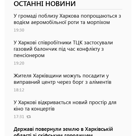
ОСТАННІ НОВИНИ
У громаді поблизу Харкова попрощаються з
водієм аеромобільної роти та морпіхом
19:30
У Харкові співробітники ТЦК застосували
газовий балончик під час конфлікту з
пенсіонером
19:20
Жителя Харківщини можуть посадити у
виправний центр через борг з аліментів
18:12
У Харкові відкривається новий простір для
кіно та концертів
17:31
Державі повернули землю в Харківській
області зі скіфським городищем