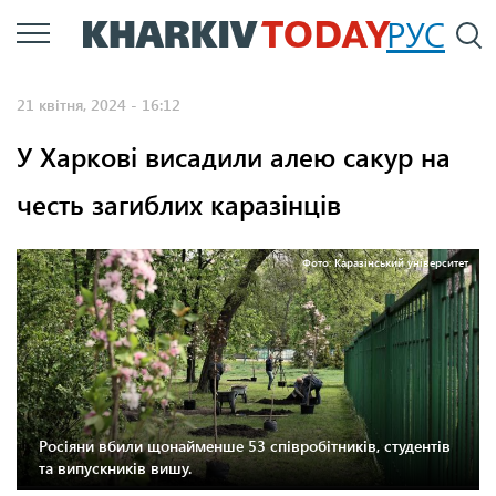
Перейти
РУС
П
до
основного
21 квітня, 2024 - 16:12
вмісту
У Харкові висадили алею сакур на
честь загиблих каразінців
Фото: Каразінський університет
Росіяни вбили щонайменше 53 співробітників, студентів
та випускників вишу.