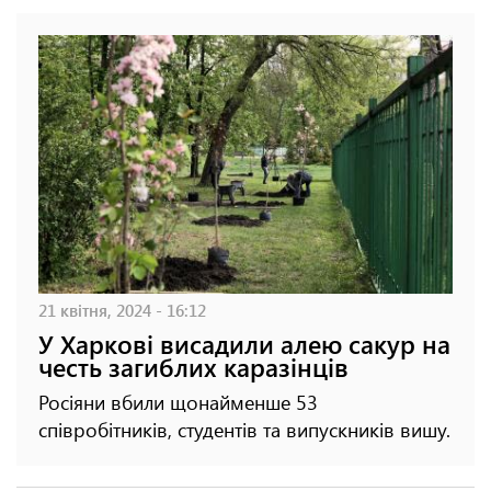
21 квітня, 2024 - 16:12
У Харкові висадили алею сакур на
честь загиблих каразінців
Росіяни вбили щонайменше 53
співробітників, студентів та випускників вишу.