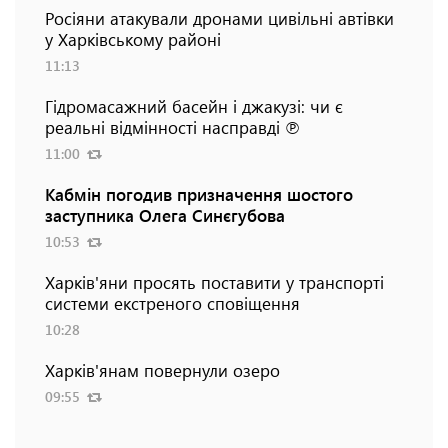
Росіяни атакували дронами цивільні автівки
у Харківському районі
11:13
Гідромасажний басейн і джакузі: чи є
реальні відмінності насправді ℗
11:00
Кабмін погодив призначення шостого
заступника Олега Синєгубова
10:53
Харків'яни просять поставити у транспорті
системи екстреного сповіщення
10:28
Харків'янам повернули озеро
09:55