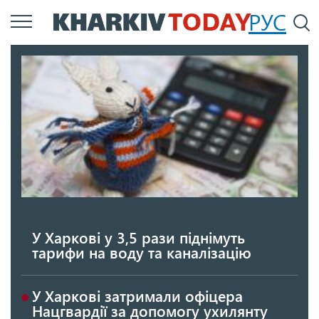
Перейти
РУС
П
до
основного
вмісту
У Харкові у 3,5 рази піднімуть
тарифи на воду та каналізацію
У Харкові затримали офіцера
Нацгвардії за допомогу ухилянту