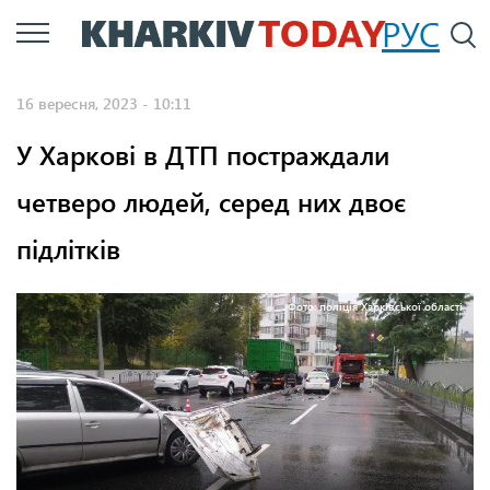
Перейти
РУС
П
до
основного
16 вересня, 2023 - 10:11
вмісту
У Харкові в ДТП постраждали
четверо людей, серед них двоє
підлітків
Фото: поліція Харківської області