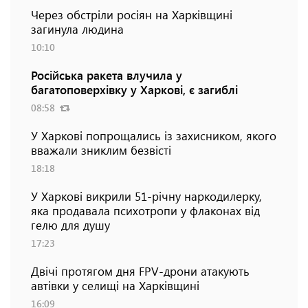
Через обстріли росіян на Харківщині
загинула людина
10:10
Російська ракета влучила у
багатоповерхівку у Харкові, є загиблі
08:58
У Харкові попрощались із захисником, якого
вважали зниклим безвісті
18:18
У Харкові викрили 51-річну наркодилерку,
яка продавала психотропи у флаконах від
гелю для душу
17:23
Двічі протягом дня FPV-дрони атакують
автівки у селищі на Харківщині
16:09