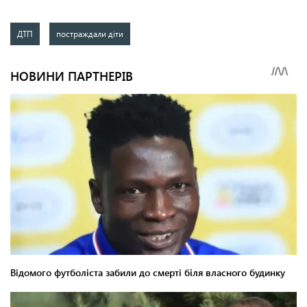
ДТП
постраждали діти