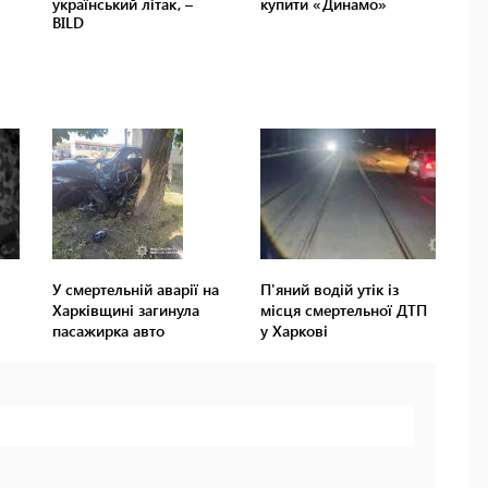
У смертельній аварії на
П'яний водій утік із
Харківщині загинула
місця смертельної ДТП
пасажирка авто
у Харкові