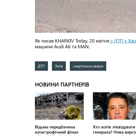
Як писав KHARKIV Today, 20 квітня
у ДТП у Ха
машини Audi A6 та MAN.
ДТП
Зміїв
смертельна аварія