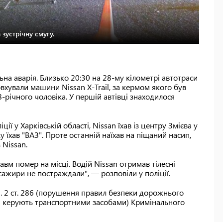
 зустрічну смугу.
льна аварія. Близько 20:30 на 28-му кілометрі автотраси
вхували машини Nissan X-Trail, за кермом якого був
8-річного чоловіка. У першій автівці знаходилося
ї у Харківській області, Nissan їхав із центру Змієва у
у їхав "ВАЗ". Проте останній наїхав на піщаний насип,
 Nissan.
авм помер на місці. Водій Nissan отримав тілесні
сажири не постраждали", — розповіли у поліції.
ч. 2 ст. 286 (порушення правил безпеки дорожнього
кі керують транспортними засобами) Кримінального