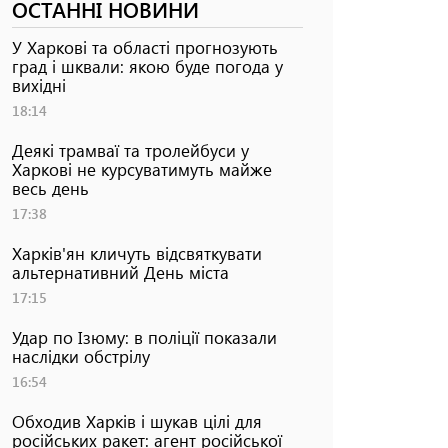
ОСТАННІ НОВИНИ
У Харкові та області прогнозують
град і шквали: якою буде погода у
вихідні
18:14
Деякі трамваї та тролейбуси у
Харкові не курсуватимуть майже
весь день
17:38
Харків'ян кличуть відсвяткувати
альтернативний День міста
17:15
Удар по Ізюму: в поліції показали
наслідки обстрілу
16:54
Обходив Харків і шукав цілі для
російських ракет: агент російської