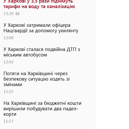
У Харкові у 3,5 рази піднімуть
тарифи на воду та каналізацію
13:20
У Харкові затримали офіцера
Нацгвардії за допомогу ухилянту
13:00
У Харкові сталася подвійна ДТП з
міським автобусом
12:42
Потяги на Харківщині через
безпекову ситуацію ходять зі
змінами
12:25
На Харківщині за бюджетні кошти
вирішили побудувати два падел-
корти
11:57