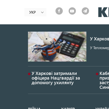
УКР
У Харков
У Тепломер
У Харкові затримали
Каб
офіцера Нацгвардії за
при
допомогу ухилянту
заст
Син