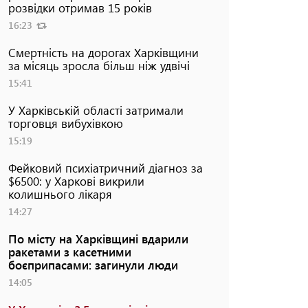
розвідки отримав 15 років
16:23
Смертність на дорогах Харківщини
за місяць зросла більш ніж удвічі
15:41
У Харківській області затримали
торговця вибухівкою
15:19
Фейковий психіатричний діагноз за
$6500: у Харкові викрили
колишнього лікаря
14:27
По місту на Харківщині вдарили
ракетами з касетними
боєприпасами: загинули люди
14:05