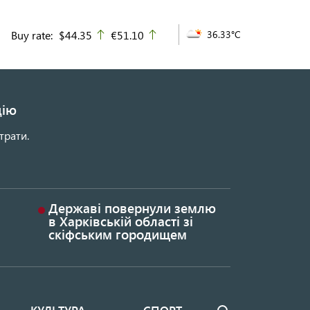
Buy rate:
$44.35
€51.10
36.33°C
up
up
цію
трати.
Державі повернули землю
в Харківській області зі
скіфським городищем