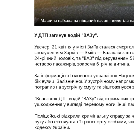
Машина наїхала на піщаний насип і вилетіла на
У ДТП загинув водій "ВАЗу".
Увечері 21 квітня у місті Зміїв сталася смерте
сполученням Харків — Зміїв — Балаклія зішто
24-річний чоловік, та "ВАЗ" під керуванням 5
четверо пасажирів, зокрема 6-річна дитина.
За інформацією Головного управління Нацполіці
бік вулиці Залізничної. У зустрічному напрямк
потрапив на зустрічну смугу та зіштовхнувся з
"Внаслідок ДТП водій "ВАЗу" від отриманих тр
ушкодження у вигляді перелому ноги. Інші па
Поліцейські відкрили кримінальну справу за 
руху або експлуатації транспорту особами, я
кодексу України.