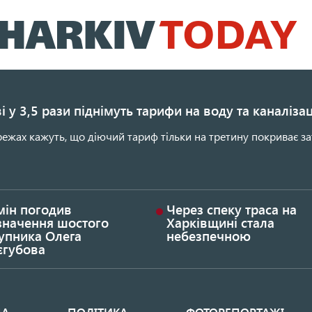
Перейти
до
основного
вмісту
і у 3,5 рази піднімуть тарифи на воду та каналіза
ежах кажуть, що діючий тариф тільки на третину покриває за
мін погодив
Через спеку траса на
значення шостого
Харківщині стала
упника Олега
небезпечною
єгубова