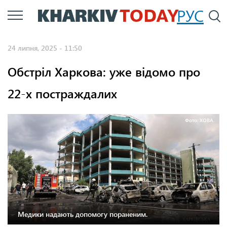
Перейти
РУС
П
до
основного
24 липня, 2025 - 11:50
вмісту
Обстріл Харкова: уже відомо про
22-х постраждалих
Фото: ХОВА.
Медики надають допомогу пораненим.