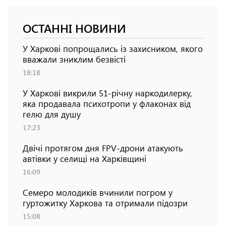
ОСТАННІ НОВИНИ
У Харкові попрощались із захисником, якого
вважали зниклим безвісті
18:18
У Харкові викрили 51-річну наркодилерку,
яка продавала психотропи у флаконах від
гелю для душу
17:23
Двічі протягом дня FPV-дрони атакують
автівки у селищі на Харківщині
16:09
Семеро молодиків вчинили погром у
гуртожитку Харкова та отримали підозри
15:08