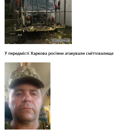
У передмісті Харкова росіяни атакували сміттєвалище