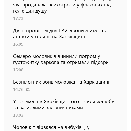
яка продавала психотропи у флаконах від
гелю для душу
17:23
Двічі протягом дня FPV-дрони атакують
автівки у селищі на Харківщині
16:09
Семеро молодиків вчинили погром у
гуртожитку Харкова та отримали підозри
15:08
Безпілотник вбив чоловіка на Харківщині
14:26
У громаді на Харківщині оголосили жалобу
за загиблими залізничниками
13:03
Чоловік підірвався на вибухівці у