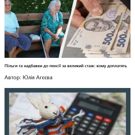
Автор: Юлія Агєєва