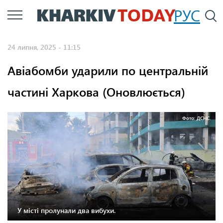
Перейти
РУС
П
до
основного
24 липня, 2025 - 11:15
вмісту
Авіабомби ударили по центральній
частині Харкова (Оновлюється)
Фото: ДСНС.
У місті пролунали два вибухи.