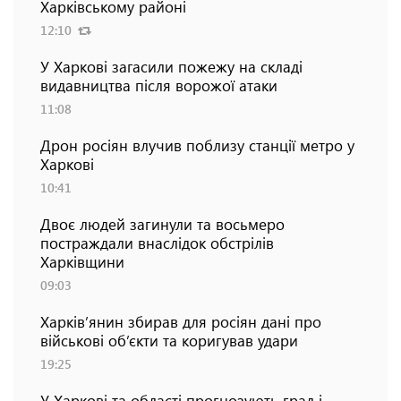
Харківському районі
12:10
У Харкові загасили пожежу на складі
видавництва після ворожої атаки
11:08
Дрон росіян влучив поблизу станції метро у
Харкові
10:41
Двоє людей загинули та восьмеро
постраждали внаслідок обстрілів
Харківщини
09:03
Харків’янин збирав для росіян дані про
військові об’єкти та коригував удари
19:25
У Харкові та області прогнозують град і