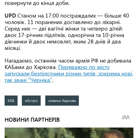
повернути до кінця доби.
UPD
Станом на
17:00
постраждалих — більше 40
чоловік. 11 поранених доставлено до лікарні.
Серед них — дві вагітні жінки та четверо дітей:
двоє 17-річних підлітків, однорічна та 10-річна
дівчинки й двоє немовлят, яким 28 днів й два
місяці.
Нагадаємо, останнім часом армія РФ не добивала
КАБами до Харкова.
Переважно по місту
запускали безпілотники різних типів, зокрема нові,
так звані "Черніка"
.
КАБ
обстріл
новини Харкова