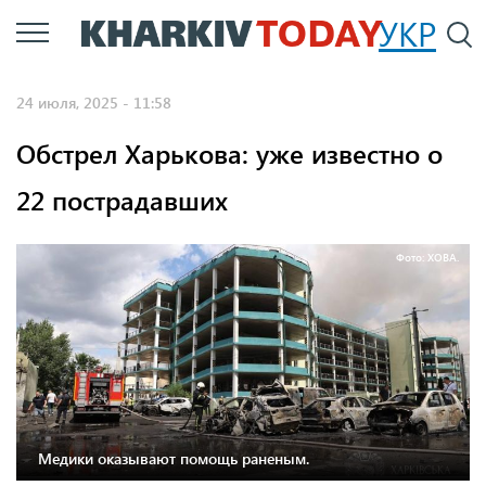
Перейти
УКР
По
к
основному
24 июля, 2025 - 11:58
содержанию
Обстрел Харькова: уже известно о
22 пострадавших
Фото: ХОВА.
Медики оказывают помощь раненым.