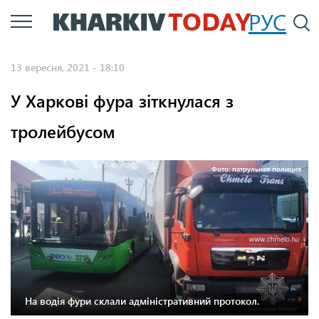
Перейти
РУС
П
до
основного
13 вересня, 2021 - 18:10
вмісту
У Харкові фура зіткнулася з
тролейбусом
Фото: патрульная полиция
На водія фури склали адміністративний протокол.