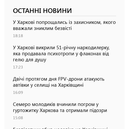
ОСТАННІ НОВИНИ
У Харкові попрощались із захисником, якого
вважали зниклим безвісті
18:18
У Харкові викрили 51-річну наркодилерку,
яка продавала психотропи у флаконах від
гелю для душу
17:23
Двічі протягом дня FPV-дрони атакують
автівки у селищі на Харківщині
16:09
Семеро молодиків вчинили погром у
гуртожитку Харкова та отримали підозри
15:08