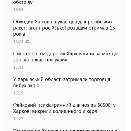
обстрілу
16:54
Обходив Харків і шукав цілі для російських
ракет: агент російської розвідки отримав 15
років
16:23
Смертність на дорогах Харківщини за місяць
зросла більш ніж удвічі
15:41
У Харківській області затримали торговця
вибухівкою
15:19
Фейковий психіатричний діагноз за $6500: у
Харкові викрили колишнього лікаря
14:27
По місту на Харківщині вдарили ракетами з