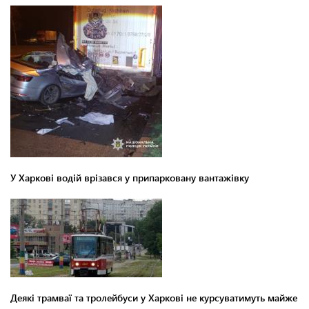
У Харкові водій врізався у припарковану вантажівку
Деякі трамваї та тролейбуси у Харкові не курсуватимуть майже