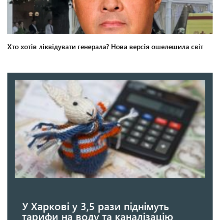
У Харкові у 3,5 рази піднімуть
тарифи на воду та каналізацію