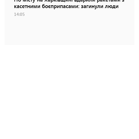
касетними боєприпасами: загинули люди
14:05