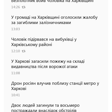
Безпілотник вбив чоловіка на Харківщині
14:26
У громаді на Харківщині оголосили жалобу
за загиблими залізничниками
13:03
Чоловік підірвався на вибухівці у
Харківському районі
12:10
У Харкові загасили пожежу на складі
видавництва після ворожої атаки
11:08
Дрон росіян влучив поблизу станції метро у
Харкові
10:41
Двоє людей загинули та восьмеро
постраждали внаслідок обстрілів