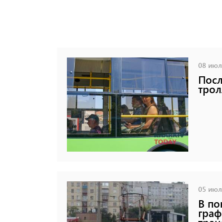
08 июля
Посл
трол
05 июля
В по
граф