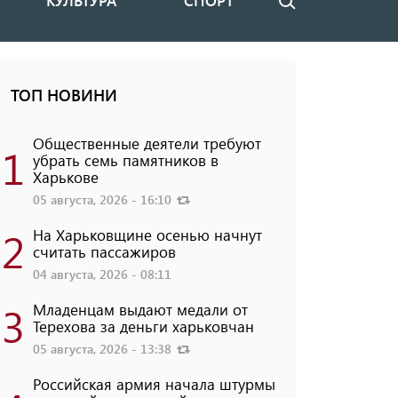
КУЛЬТУРА
СПОРТ
Поиск
ТОП НОВИНИ
Общественные деятели требуют
1
убрать семь памятников в
Харькове
05 августа, 2026 - 16:10
2
На Харьковщине осенью начнут
считать пассажиров
04 августа, 2026 - 08:11
3
Младенцам выдают медали от
Терехова за деньги харьковчан
05 августа, 2026 - 13:38
Российская армия начала штурмы