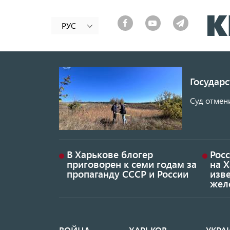
РУС
Государ
Суд отмен
В Харькове блогер
Росс
приговорен к семи годам за
на 
пропаганду СССР и России
изве
жел