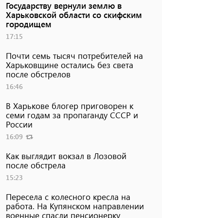
Государству вернули землю в
Харьковской области со скифским
городищем
17:15
Почти семь тысяч потребителей на
Харьковщине остались без света
после обстрелов
16:46
В Харькове блогер приговорен к
семи годам за пропаганду СССР и
России
16:09
Как выглядит вокзал в Лозовой
после обстрела
15:23
Пересела с колесного кресла на
работа. На Купянском направлении
военные спасли пенсионерку