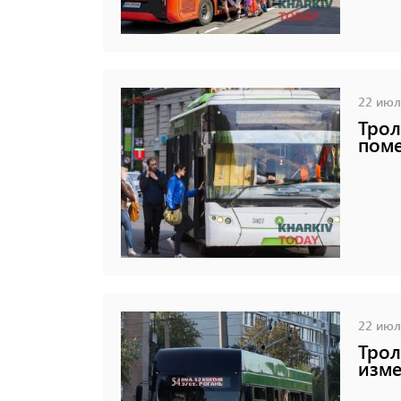
22 июля
Трол
пом
22 июля
Трол
изм