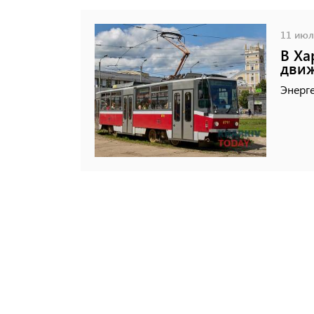
11 июля
В Ха
движ
Энерге