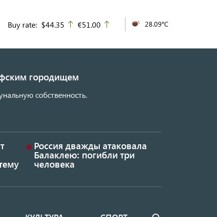
Buy rate:
$44.35
€51.00
28.09°C
up
up
кифским городищем
унальную собственность.
т
Россия дважды атаковала
Балаклею: погибли три
тему
человека