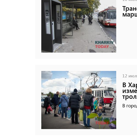
Тран
мар
12 июля
В Ха
изме
трол
В горо