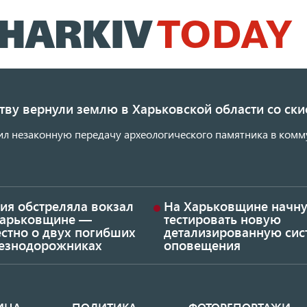
Перейти
к
основному
содержанию
ству вернули землю в Харьковской области со с
ил незаконную передачу археологического памятника в комм
ия обстреляла вокзал
На Харьковщине начну
Харьковщине —
тестировать новую
стно о двух погибших
детализированную сис
езнодорожниках
оповещения