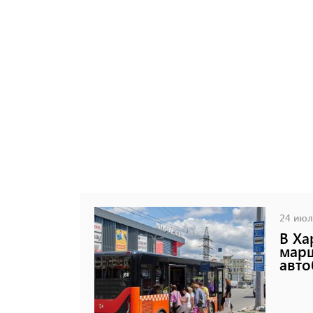
24 июля
В Ха
марш
авто