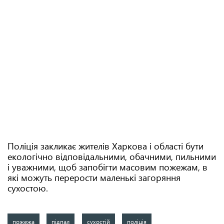
Поліція закликає жителів Харкова і області бути
екологічно відповідальними, обачними, пильними
і уважними, щоб запобігти масовим пожежам, в
які можуть перерости маленькі загоряння
сухостою.
пожежа
підпал
сухостій
поліція