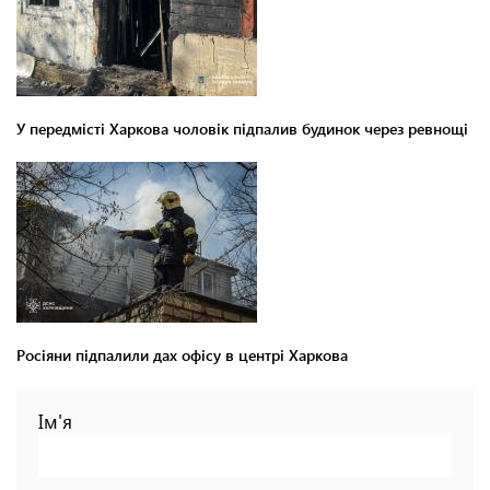
У передмісті Харкова чоловік підпалив будинок через ревнощі
Росіяни підпалили дах офісу в центрі Харкова
Ім'я