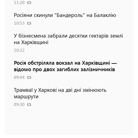
11:20
Росіяни скинули "Бандероль" на Балаклію
10:53
У бізнесмена забрали десятки гектарів землі
на Харківщині
10:22
Росія обстріляла вокзал на Харківщині —
відомо про двох загиблих залізничників
09:44
Трамваї у Харкові на дві дні змінюють
маршрути
09:30