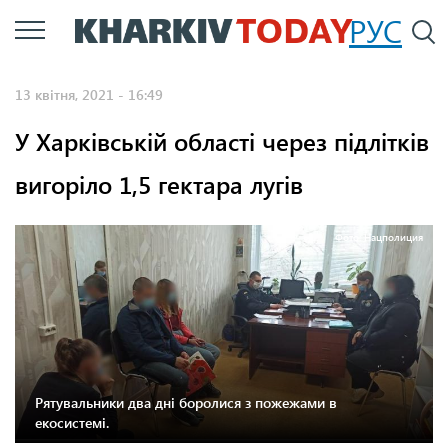
Перейти
РУС
П
до
основного
13 квітня, 2021 - 16:49
вмісту
У Харківській області через підлітків
вигоріло 1,5 гектара лугів
Фото: Нацполиция
Рятувальники два дні боролися з пожежами в
екосистемі.