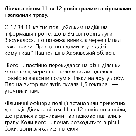
Дівчата віком 11 та 12 років гралися з сірниками
і запалили траву.
О 17:34 11 квітня поліцейським надійшла
інформація про те, що в Змієві горять луги.
З'ясувалося, що пожежа виникла через підпал
сухої трави. Про це повідомили у відділі
комунікації Нацполіціі в Харківській області.
"Вогонь постійно перекидався на різні ділянки
місцевості, через що пожежникам вдалося
повністю загасити полум'я тільки на другу добу.
Площа вигорілих лугів склала 1,5 гектара", —
уточнили там.
Дільничні офіцери поліції встановили причетних
до події. Дівчата віком 11 та 12 років розповіли,
що гралися з сірниками і випадково підпалили
траву. Коли вогонь почав розходитися в різні
боки, вони злякалися і втекли.