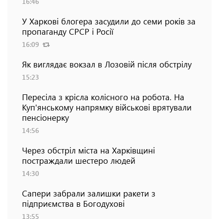
16:46
У Харкові блогера засудили до семи років за
пропаганду СРСР і Росії
16:09
Як виглядає вокзал в Лозовій після обстрілу
15:23
Пересіла з крісла колісного на робота. На
Куп'янському напрямку військові врятували
пенсіонерку
14:56
Через обстріл міста на Харківщині
постраждали шестеро людей
14:30
Сапери забрали залишки ракети з
підприємства в Богодухові
13:55