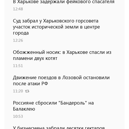
В Харькове задержали фейкового спасателя
12:48
Суд забрал у Харьковского горсовета
участок исторической земли в центре
города
12:26
Обожженный носик: в Харькове спасли из
пламени двух котят
11:51
Движение поездов в Лозовой остановили
после атаки РФ
11:20
Россияне сбросили "Бандероль" на
Балаклею
10:53
У бизнесмена забрали десятки гектаров