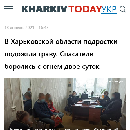
Перейти
УКР
По
к
основному
13 апреля, 2021 - 16:43
содержанию
В Харьковской области подростки
подожгли траву. Спасатели
боролись с огнем двое суток
Фото: Нацполиция
Родителям грозит штраф за невыполнение обязанностей