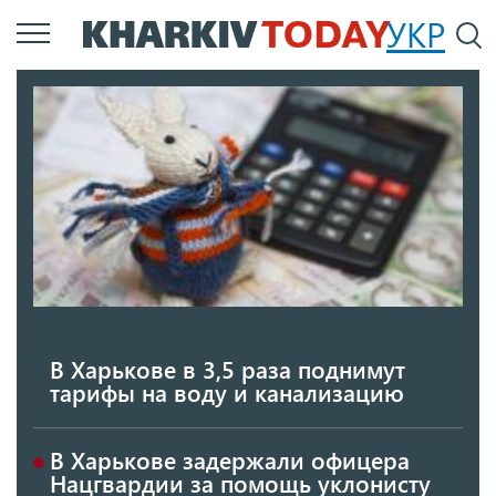
Перейти
УКР
По
к
основному
содержанию
В Харькове в 3,5 раза поднимут
тарифы на воду и канализацию
В Харькове задержали офицера
Нацгвардии за помощь уклонисту