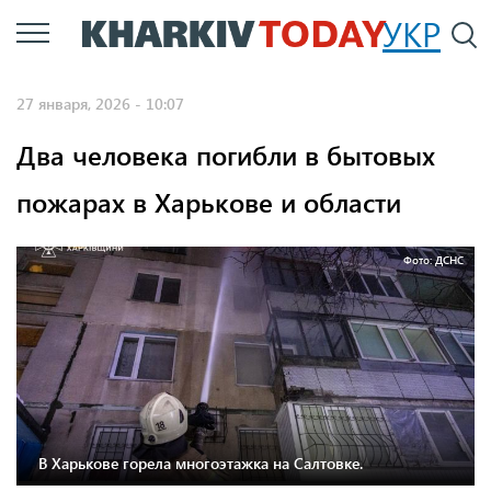
Перейти
УКР
По
к
основному
27 января, 2026 - 10:07
содержанию
Два человека погибли в бытовых
пожарах в Харькове и области
Фото: ДСНС
В Харькове горела многоэтажка на Салтовке.