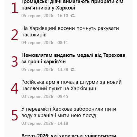
1
Громадські діячі вимагають прибрати сім
пам'ятників у Харкові
05 серпня, 2026 - 16:10
2
На Харківщині восени почнуть рахувати
пасажирів
04 серпня, 2026 - 08:11
3
Немовлятам видають медалі від Терехова
за гроші харків'ян
05 серпня, 2026 - 13:38
4
Російська армія почала штурми за новий
населений пункт на Харківщині
03 серпня, 2026 - 09:45
5
У передмісті Харкова заборонили пити
воду з кранів і мити нею посуд
03 серпня, 2026 - 14:18
Вступ-2026: які харківські університети