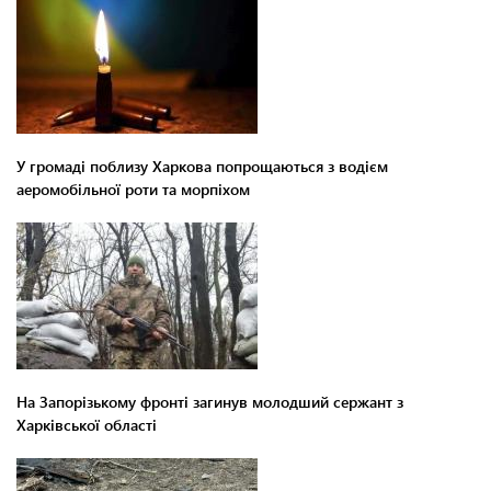
У громаді поблизу Харкова попрощаються з водієм
аеромобільної роти та морпіхом
На Запорізькому фронті загинув молодший сержант з
Харківської області