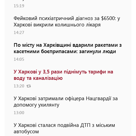
15:19
Фейковий психіатричний діагноз за $6500: у
Харкові викрили колишнього лікаря
14:27
По місту на Харківщині вдарили ракетами з
касетними боєприпасами: загинули люди
14:05
У Харкові у 3,5 рази піднімуть тарифи на
воду та каналізацію
13:20
У Харкові затримали офіцера Нацгвардії за
допомогу ухилянту
13:00
У Харкові сталася подвійна ДТП з міським
автобусом