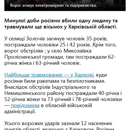
Ворог атакує електромережі та підприємства.
Минулої доби росіяни вбили одну людину та
травмували ще вісьмох у Харківській області.
У селищі Золочів загинув чоловік 35 років,
постраждали чоловіки 25 і 42 років. Крім того,
ворог обстріляв ; у село Миколаївка
Пролісненської громади, там постраждали 62-
річна жінка і 63-річний чоловік.
Найбільше травмованих — у Харкові
, куди
росіяни били ракетами та безпілотниками.
Внаслідок обстрілів Індустріального та
Немишлянського району постраждали 40-річна і
52-річна жінки та 73-річний і 78-річний чоловіки
—
повідомили
в обласній військовій
адміністрації.
Усього ворожих ударів зазнали 12 населених
пунктів області, включно з Харковом. Росіяни