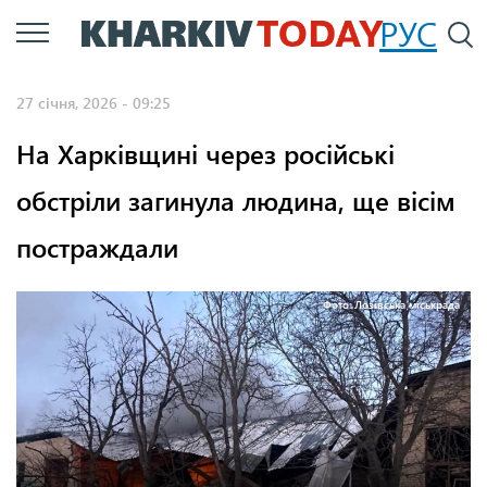
Перейти
РУС
П
до
основного
27 січня, 2026 - 09:25
вмісту
На Харківщині через російські
обстріли загинула людина, ще вісім
постраждали
Фото: Лозівська міськрада