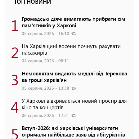
ТОП НОВИНИ
1
Громадські діячі вимагають прибрати сім
пам'ятників у Харкові
05 серпня, 2026 - 16:10
2
На Харківщині восени почнуть рахувати
пасажирів
04 серпня, 2026 - 08:11
3
Немовлятам видають медалі від Терехова
за гроші харків'ян
05 серпня, 2026 - 13:38
4
У Харкові відкривається новий простір для
кіно та концертів
06 серпня, 2026 - 17:31
5
Вступ-2026: які харківські університети
отримали найбільше заяв від абітурієнтів