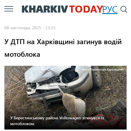
Перейти
РУС
П
до
основного
08 листопада, 2025 - 13:15
вмісту
У ДТП на Харківщині загинув водій
мотоблока
Фото: Нацполіція Харківщини
У Берестинському районі Volkswagen зіткнувся із
мотоблоком.