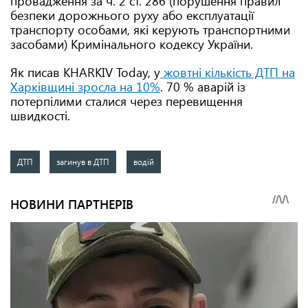
провадження за ч. 2 ст. 286 (порушення правил
безпеки дорожнього руху або експлуатації
транспорту особами, які керують транспортними
засобами) Кримінального кодексу України.
Як писав KHARKIV Today, у
жовтні кількість ДТП на
Харківщині зросла на 10%
. 70 % аварій із
потерпілими сталися через перевищення
швидкості.
ДТП
загинув в ДТП
водій