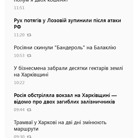
11:51
Рух потягів у Лозовій зупинили після атаки
РФ
11:20
Росіяни скинули "Бандероль" на Балаклію
10:53
У бізнесмена забрали десятки гектарів землі
на Харківщині
10:22
Росія обстріляла вокзал на Харківщині —
відомо про двох загиблих залізничників
09:44
Трамваї у Харкові на дві дні змінюють
маршрути
09:30