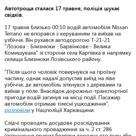
Автотроща сталася 17 травня, поліція шукає
свідків.
17 травня близько 00:10 водій автомобіля Nissan
Terrano не впорався з керуванням та виїхав на
узбіччя. Він рухався автодорогою Т-21-21
"Лозова - Близнюки - Барвінкове - Велика
Комишуваха" зі сторони села Карпівка в напрямку
селища Близнюки Лозівського району.
"Після цього чоловік повернувся на проїзну
частину, однак надалі допустив виїзд на ліве
узбіччя, де автомобіль зіткнувся з деревами та
виїхав у поле. Внаслідок дорожньо-транспортної
пригоди водій загинув на місці події. Пасажир
автомобіля отримав тілесні ушкодження",
розповіли
у Нацполіції Харківщини.
Слідчі проводять досудове розслідування
кримінального провадження за ч. 2 ст. 286
(порушення правил безпеки дорожнього руху або