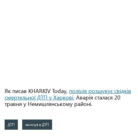
Як писав KHARKIV Today,
поліція розшукує свідків
смертельної ДТП у Харкові
. Аварія сталася 20
травня у Немишлянському районі.
ДТП
загинув в ДТП