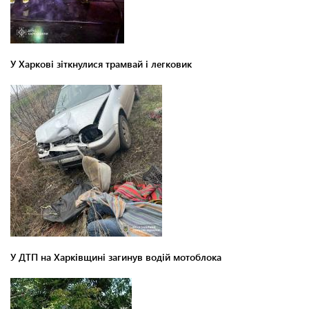
У Харкові зіткнулися трамвай і легковик
У ДТП на Харківщині загинув водій мотоблока