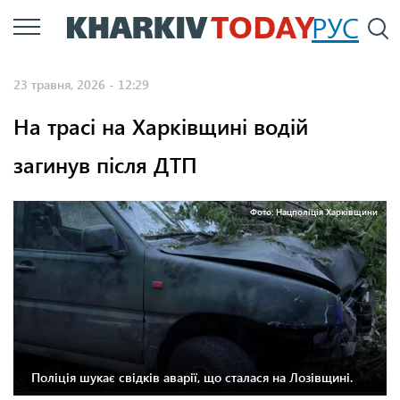
Перейти
РУС
П
до
основного
23 травня, 2026 - 12:29
вмісту
На трасі на Харківщині водій
загинув після ДТП
Фото: Нацполіція Харківщини
Поліція шукає свідків аварії, що сталася на Лозівщині.