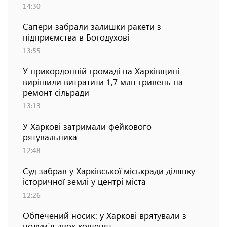
14:30
Сапери забрали залишки ракети з
підприємства в Богодухові
13:55
У прикордонній громаді на Харківщині
вирішили витратити 1,7 млн гривень на
ремонт сільради
13:13
У Харкові затримали фейкового
рятувальника
12:48
Суд забрав у Харківської міськради ділянку
історичної землі у центрі міста
12:26
Обпечений носик: у Харкові врятували з
полум`я двох кошенят