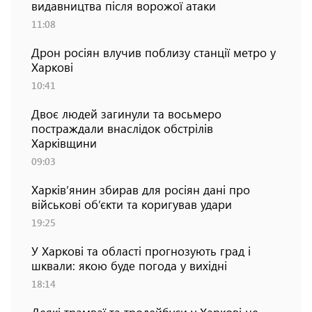
видавництва після ворожої атаки
11:08
Дрон росіян влучив поблизу станції метро у
Харкові
10:41
Двоє людей загинули та восьмеро
постраждали внаслідок обстрілів
Харківщини
09:03
Харків’янин збирав для росіян дані про
військові об’єкти та коригував удари
19:25
У Харкові та області прогнозують град і
шквали: якою буде погода у вихідні
18:14
Деякі трамваї та тролейбуси у Харкові не