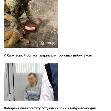
У Харківській області затримали торговця вибухівкою
Лаборант університету готував схрони з вибухівкою для