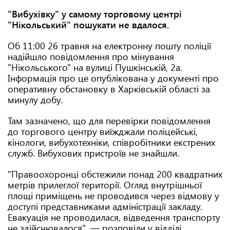
"Вибухівку" у самому торговому центрі
"Нікольський" пошукати не вдалося.
Об 11:00 26 травня на електронну пошту поліції
надійшло повідомлення про мінування
"Нікольського" на вулиці Пушкінській, 2а.
Інформація про це опублікована у документі про
оперативну обстановку в Харківській області за
минулу добу.
Там зазначено, що для перевірки повідомлення
до торгового центру виїжджали поліцейські,
кінологи, вибухотехніки, співробітники екстрених
служб. Вибухових пристроїв не знайшли.
"Правоохоронці обстежили понад 200 квадратних
метрів прилеглої території. Огляд внутрішньої
площі приміщень не проводився через відмову у
доступі представниками адміністрації закладу.
Евакуація не проводилася, відведення транспорту
не здійснювалося", — розповіли у відділі