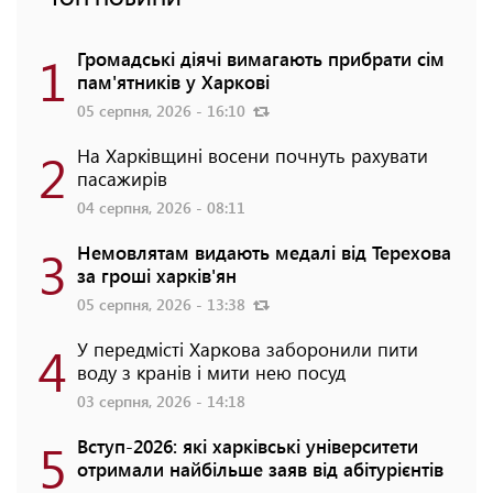
1
Громадські діячі вимагають прибрати сім
пам'ятників у Харкові
05 серпня, 2026 - 16:10
2
На Харківщині восени почнуть рахувати
пасажирів
04 серпня, 2026 - 08:11
3
Немовлятам видають медалі від Терехова
за гроші харків'ян
05 серпня, 2026 - 13:38
4
У передмісті Харкова заборонили пити
воду з кранів і мити нею посуд
03 серпня, 2026 - 14:18
5
Вступ-2026: які харківські університети
отримали найбільше заяв від абітурієнтів