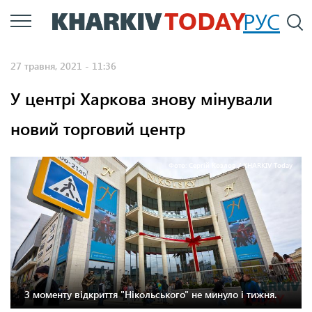
Перейти
РУС
П
до
основного
27 травня, 2021 - 11:36
вмісту
У центрі Харкова знову мінували
новий торговий центр
Фото: Сергій Козлов / KHARKIV Today
З моменту відкриття "Нікольського" не минуло і тижня.