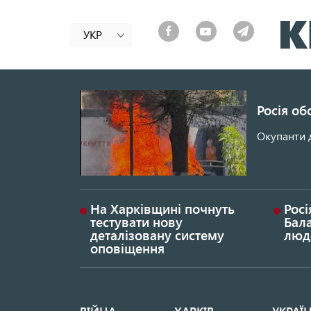
УКР
Росія об
Окупанти 
На Харківщині почнуть
Росі
тестувати нову
Бала
деталізовану систему
люд
оповіщення