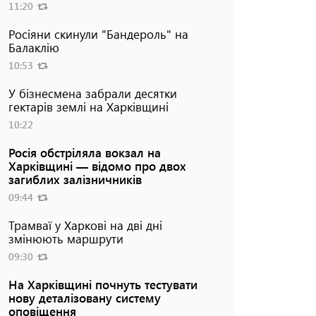
11:20
Росіяни скинули "Бандероль" на
Балаклію
10:53
У бізнесмена забрали десятки
гектарів землі на Харківщині
10:22
Росія обстріляла вокзал на
Харківщині — відомо про двох
загиблих залізничників
09:44
Трамваї у Харкові на дві дні
змінюють маршрути
09:30
На Харківщині почнуть тестувати
нову деталізовану систему
оповіщення