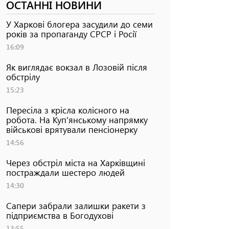
ОСТАННІ НОВИНИ
У Харкові блогера засудили до семи
років за пропаганду СРСР і Росії
16:09
Як виглядає вокзал в Лозовій після
обстрілу
15:23
Пересіла з крісла колісного на
робота. На Куп'янському напрямку
військові врятували пенсіонерку
14:56
Через обстріл міста на Харківщині
постраждали шестеро людей
14:30
Сапери забрали залишки ракети з
підприємства в Богодухові
13:55