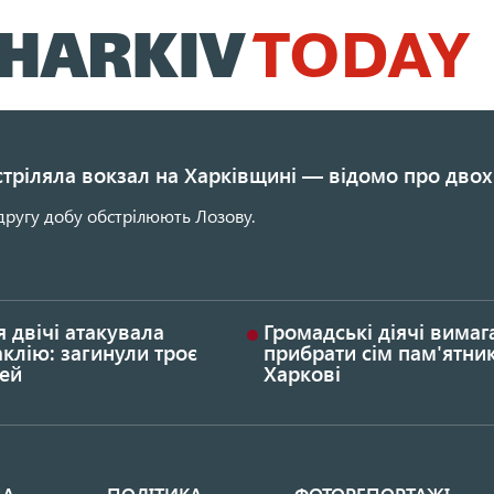
Перейти
до
основного
вмісту
стріляла вокзал на Харківщині — відомо про двох
другу добу обстрілюють Лозову.
я двічі атакувала
Громадські діячі вима
клію: загинули троє
прибрати сім пам'ятник
ей
Харкові