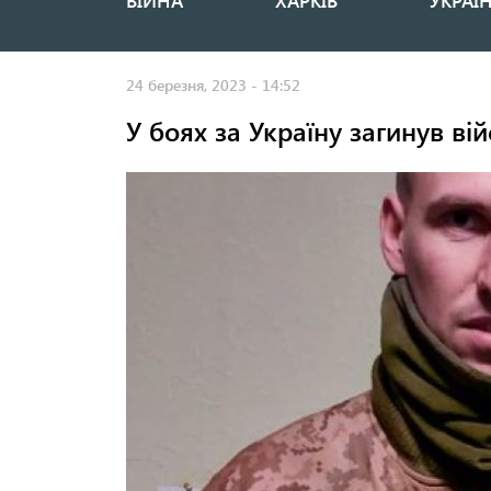
ВІЙНА
ХАРКІВ
УКРАЇ
Основная
навигация
24 березня, 2023 - 14:52
У боях за Україну загинув вій