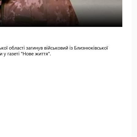
кої області загинув військовий із Близнюківської
у газеті "Нове життя".