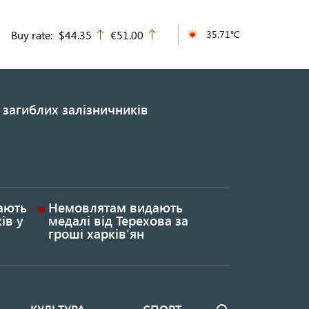
Buy rate:
$44.35
€51.00
35.71°C
up
up
 загиблих залізничників
гають
Немовлятам видають
ів у
медалі від Терехова за
гроші харків'ян