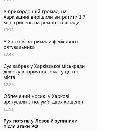
У прикордонній громаді на
Харківщині вирішили витратити 1,7
млн гривень на ремонт сільради
13:13
У Харкові затримали фейкового
рятувальника
12:48
Суд забрав у Харківської міськради
ділянку історичної землі у центрі
міста
12:26
Обпечений носик: у Харкові
врятували з полум`я двох кошенят
11:51
Рух потягів у Лозовій зупинили
після атаки РФ