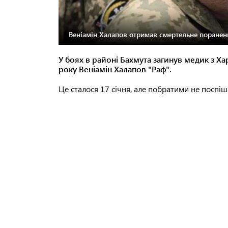
Веніамін Халапов отримав смертельне пораненн
У боях в районі Бахмута загинув медик з Хар
року Веніамін Халапов "Раф".
Це сталося 17 січня, але побратими не поспіш