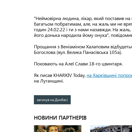
"Неймовірна людина, лікар, який поставив на 
багатьом побратимам, але, на жаль ми не врят
годин 24.02.22 і ти з нами назавжди. На жаль,
його донька народила йому онука", повідоми
Прощання з Веніаміном Халаповим відбудеться
Богослова (вул. Велика Панасівська 105а).
Поховають на Алеї Слави 18-го цвинтаря.
Як писав KHARKIV Today,
на Харківщині попро
на Луганщині.
загинув на Донбасі