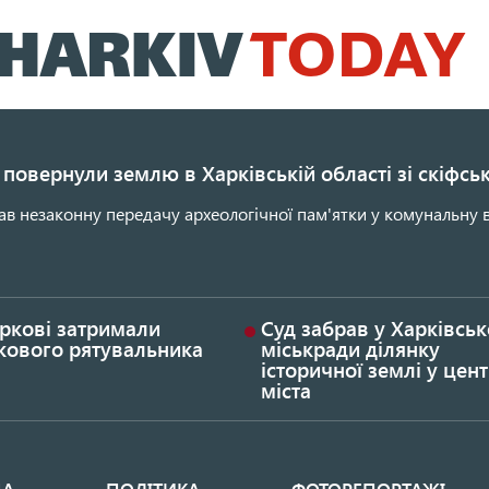
Перейти
до
основного
вмісту
повернули землю в Харківській області зі скіфс
ав незаконну передачу археологічної пам'ятки у комунальну в
ркові затримали
Суд забрав у Харківськ
кового рятувальника
міськради ділянку
історичної землі у цент
міста