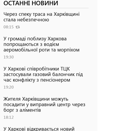
ОСТАННІ НОВИНИ
Через спеку траса на Харківщині
стала небезпечною
08:15
У громаді поблизу Харкова
попрощаються з водієм
аеромобільної роти та морпіхом
19:30
У Харкові співробітники ТЦК
застосували газовий балончик під
час конфлікту з пенсіонером
19:20
Жителя Харківщини можуть
посадити у виправний центр через
борг з аліментів
18:12
У Харкові відкривається новий