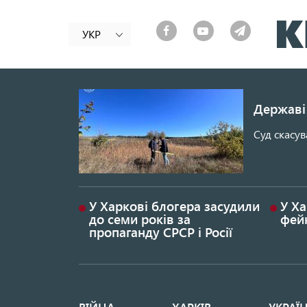
УКР
Державі 
Суд скасув
У Харкові блогера засудили
У Ха
до семи років за
фей
пропаганду СРСР і Росії