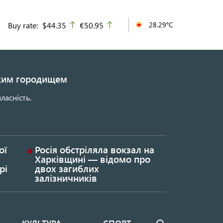
Buy rate:
$44.35
€50.95
28.29°C
up
up
ьким городищем
ласність.
ої
Росія обстріляла вокзал на
Харківщині — відомо про
рі
двох загиблих
залізничників