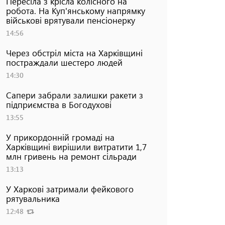
Пересіла з крісла колісного на
робота. На Куп'янському напрямку
військові врятували пенсіонерку
14:56
Через обстріл міста на Харківщині
постраждали шестеро людей
14:30
Сапери забрали залишки ракети з
підприємства в Богодухові
13:55
У прикордонній громаді на
Харківщині вирішили витратити 1,7
млн гривень на ремонт сільради
13:13
У Харкові затримали фейкового
рятувальника
12:48