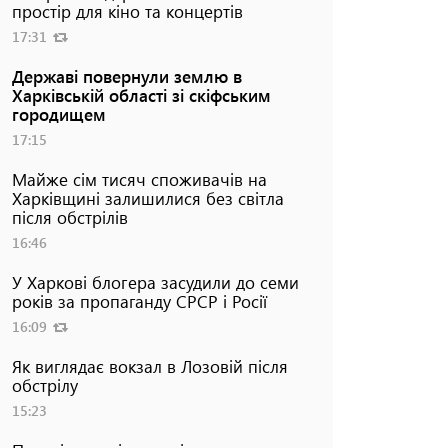
простір для кіно та концертів
17:31
Державі повернули землю в
Харківській області зі скіфським
городищем
17:15
Майже сім тисяч споживачів на
Харківщині залишилися без світла
після обстрілів
16:46
У Харкові блогера засудили до семи
років за пропаганду СРСР і Росії
16:09
Як виглядає вокзал в Лозовій після
обстрілу
15:23