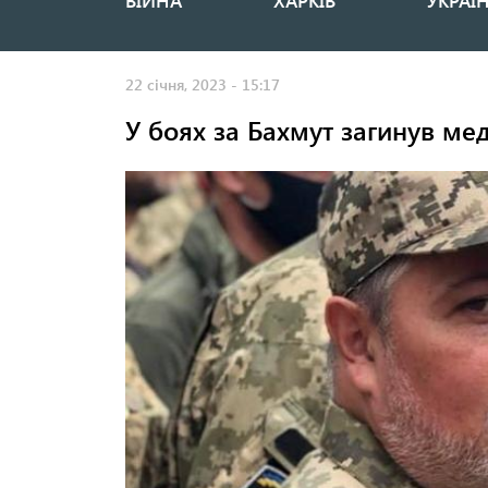
ВІЙНА
ХАРКІВ
УКРАЇ
Основная
навигация
22 січня, 2023 - 15:17
У боях за Бахмут загинув ме