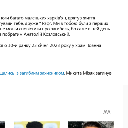
ноги багато маленьких харків'ян, врятув життя
ували тебе, друже " Раф". Ми з тобою були з перших
 не могли сповістити про загибель, бо саме в цей день
в побратим Анатолій Козловський.
 о 10-й ранку 23 січня 2023 року у храмі Іоанна
щались із загиблим захисником
. Микита Мізяк загинув