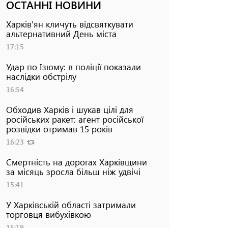
ОСТАННІ НОВИНИ
Харків'ян кличуть відсвяткувати
альтернативний День міста
17:15
Удар по Ізюму: в поліції показали
наслідки обстрілу
16:54
Обходив Харків і шукав цілі для
російських ракет: агент російської
розвідки отримав 15 років
16:23
Смертність на дорогах Харківщини
за місяць зросла більш ніж удвічі
15:41
У Харківській області затримали
торговця вибухівкою
15:19