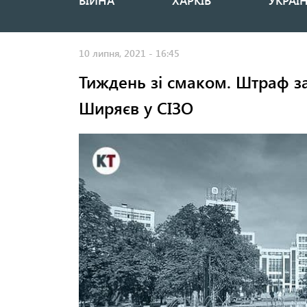
ВІЙНА
ХАРКІВ
УКРАЇ
Основная
навигация
10 липня, 2021 - 16:45
Тиждень зі смаком. Штраф за
Ширяєв у СІЗО