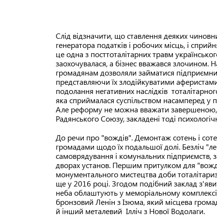
Слід відзначити, що ставлення деяких чиновник
генератора податків і робочих місць, і сприйн
це одна з посттоталітарних травм українськог
заохочувалася, а бізнес вважався злочином. Н
громадянам дозволяли займатися підприємни
представляючи їх злодійкуватими аферистами
подолання негативних наслідків тоталітарног
яка сприймалася суспільством насамперед у 
Але реформу не можна вважати завершеною, ад
Радянського Союзу, закладені тоді психологіч
До речи про "вождів". Демонтаж сотень і сот
громадами щодо їх подальшої долі. Безліч "ле
самоврядування і комунальних підприємств, з
дворах установ. Першим притулком для "вождів
монументального мистецтва доби тоталітаризм
ще у 2016 році. Згодом подібний заклад з'яви
неба облаштують у меморіальному комплексі
бронзовий Ленін з Ізюма, який місцева громад
й інший металевий Ілліч з Нової Водолаги.