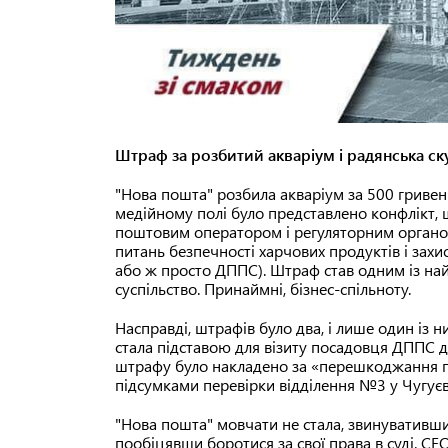
Штраф за розбитий акваріум і радянська ск
"Нова пошта" розбила акваріум за 500 гривен
медійному полі було представлено конфлікт,
поштовим оператором і регуляторним орган
питань безпечності харчових продуктів і за
або ж просто ДППС). Штраф став одним із най
суспільство. Принаймні, бізнес-спільноту.
Насправді, штрафів було два, і лише один із н
стала підставою для візиту посадовця ДППС до
штрафу було накладено за «перешкоджання пе
підсумками перевірки відділення №3 у Чугуєві
"Нова пошта" мовчати не стала, звинувативши
пообіцявши боротися за свої права в суді. 