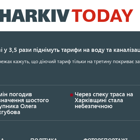
Перейти
до
основного
вмісту
і у 3,5 рази піднімуть тарифи на воду та каналіза
ежах кажуть, що діючий тариф тільки на третину покриває за
мін погодив
Через спеку траса на
значення шостого
Харківщині стала
упника Олега
небезпечною
єгубова