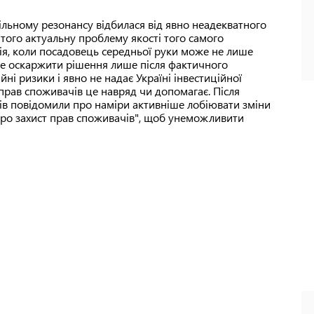
пільному резонансу відбилася від явно неадекватного
з того актуальну проблему якості того самого
ція, коли посадовець середньої руки може не лише
же оскаржити рішення лише після фактичного
йні ризики і явно не надає Україні інвестиційної
 прав споживачів це навряд чи допомагає. Після
нів повідомили про наміри активніше лобіювати зміни
ро захист прав споживачів", щоб унеможливити