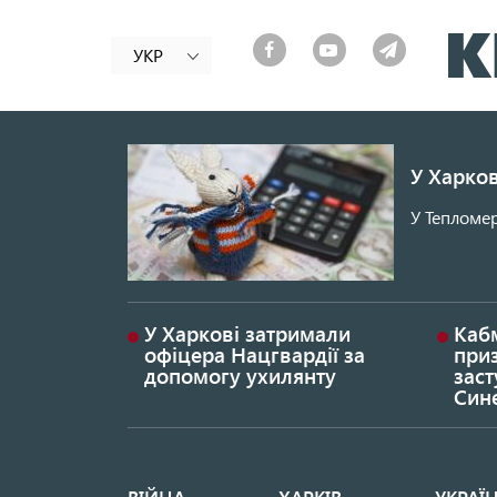
УКР
У Харков
У Тепломер
У Харкові затримали
Каб
офіцера Нацгвардії за
при
допомогу ухилянту
заст
Син