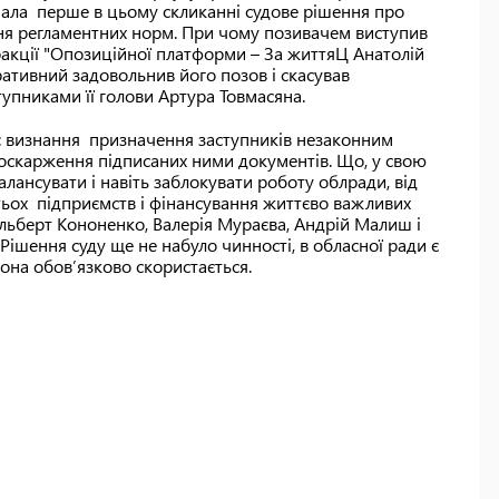
ала перше в цьому скликанні судове рішення про
ння регламентних норм. При чому позивачем виступив
фракції "Опозиційної платформи – За життяЦ Анатолій
ативний задовольнив його позов і скасував
упниками її голови Артура Товмасяна.
о: визнання призначення заступників незаконним
оскарження підписаних ними документів. Що, у свою
лансувати і навіть заблокувати роботу облради, від
ьох підприємств і фінансування життєво важливих
льберт Кононенко, Валерія Мураєва, Андрій Малиш і
 Рішення суду ще не набуло чинності, в обласної ради є
вона обов’язково скористається.