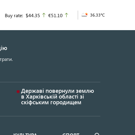
Buy rate:
$44.35
€51.10
36.33°C
up
up
цію
трати.
Державі повернули землю
в Харківській області зі
скіфським городищем