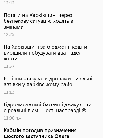
12:42
Потяги на Харківщині через
безпекову ситуацію ходять зі
змінами
12:25
На Харківщині за бюджетні кошти
вирішили побудувати два падел-
корти
11:57
Росіяни атакували дронами цивільні
автівки у Харківському районі
11:13
Гідромасажний басейн і джакузі: чи
є реальні відмінності насправді ℗
11:00
Кабмін погодив призначення
шостого заступника Олега