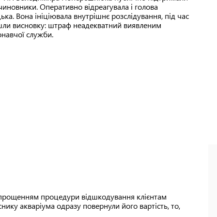
ь чиновники. Оперативно відреагувала і голова
. Вона ініціювала внутрішнє розслідування, під час
йшли висновку: штраф неадекватний виявленим
онавчої служби.
 спрощенням процедури відшкодування клієнтам
нику акваріума одразу повернули його вартість, то,