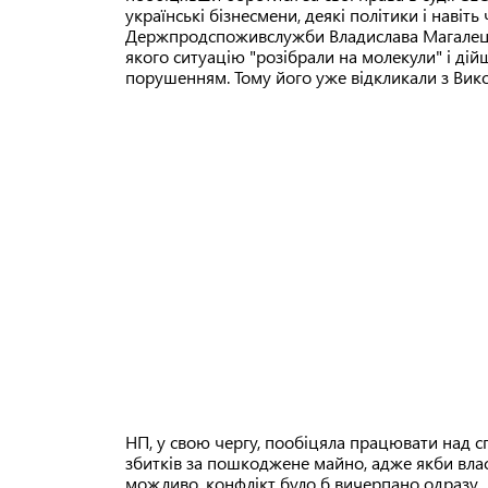
українські бізнесмени, деякі політики і навіт
Держпродспоживслужби Владислава Магалецька
якого ситуацію "розібрали на молекули" і ді
порушенням. Тому його уже відкликали з Вик
НП, у свою чергу, пообіцяла працювати над
збитків за пошкоджене майно, адже якби влас
можливо, конфлікт було б вичерпано одразу.