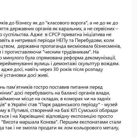
ів до бізнесу як до "класового ворога", а не до як до
яття державних органів як каральних, а не сервісних –
о суспільства. Адже в СРСР приватна ініціатива не
авіть в нетривалі періоди НЕПу та Перебудови, коли
цтвом, державна пропаганда висміювала бізнесменів,
 і протиставляючи "чесним трудівникам". На
о минулого була спрямована реформа декомунізації,
перейменуванні вулиць і демонтажі скульптур вождям.
же досі, навіть через 30 років після розпаду
ні установки досі живі.
ень пам’ятників гостро поставив питання перед
ніних" досі перебувають на балансі органів влади,
аймаючи місце на складах, в коморах чи на задніх
" в Україні став "Парк радянського періоду" - музей
у в Путивлі, створений на базі КП Сумської облради
ться і на Харківщині: відповідну експозицію просто
 "Висота маршала Конєва". Першим експонатами стали
а так і не змогла продати як лом кольорового металу,