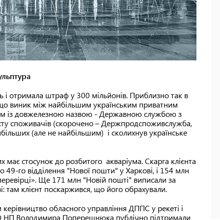
ульптура
ь і отримала штраф у 300 мільйонів. Приблизно так в
 що виник між найбільшим українським приватним
ом із довжелезною назвою - Державною службою з
хисту споживачів (скорочено – Держпродспоживслужба,
більших (але не найбільшим) і сколихнув українське
их має стосунок до розбитого акваріума. Скарга клієнта
 49-го відділення "Нової пошти" у Харкові, і 154 млн
ревірці». Ще 171 млн "Новій пошті" виписали за
: там клієнт поскаржився, що його обрахували.
 керівництво обласного управління ДППС у рекеті і
CEO НП Володимира Поперешнюка публічно підтримали