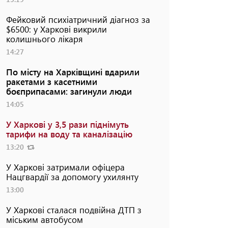
Фейковий психіатричний діагноз за
$6500: у Харкові викрили
колишнього лікаря
14:27
По місту на Харківщині вдарили
ракетами з касетними
боєприпасами: загинули люди
14:05
У Харкові у 3,5 рази піднімуть
тарифи на воду та каналізацію
13:20
У Харкові затримали офіцера
Нацгвардії за допомогу ухилянту
13:00
У Харкові сталася подвійна ДТП з
міським автобусом