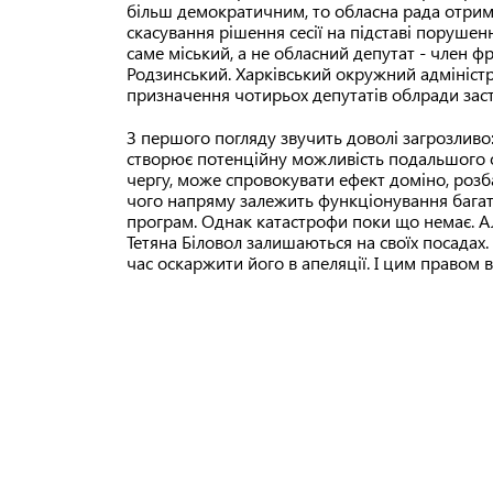
більш демократичним, то обласна рада отрим
скасування рішення сесії на підставі поруше
саме міський, а не обласний депутат - член 
Родзинський. Харківський окружний адміністр
призначення чотирьох депутатів облради заст
З першого погляду звучить доволі загрозлив
створює потенційну можливість подальшого 
чергу, може спровокувати ефект доміно, розба
чого напряму залежить функціонування багат
програм. Однак катастрофи поки що немає. А
Тетяна Біловол залишаються на своїх посадах.
час оскаржити його в апеляції. І цим правом 