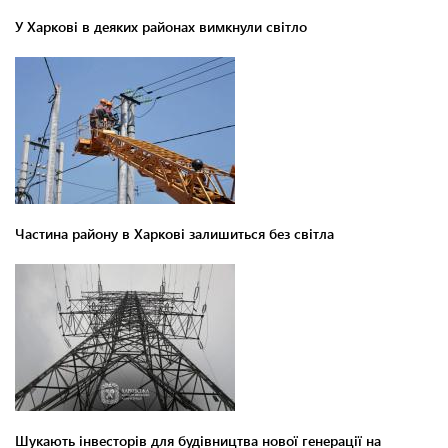
У Харкові в деяких районах вимкнули світло
Частина району в Харкові залишиться без світла
Шукають інвесторів для будівництва нової генерації на