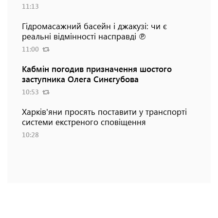
11:13
Гідромасажний басейн і джакузі: чи є
реальні відмінності насправді ℗
11:00
Кабмін погодив призначення шостого
заступника Олега Синєгубова
10:53
Харків'яни просять поставити у транспорті
системи екстреного сповіщення
10:28