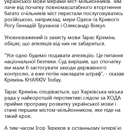
української мови мерами міст-мільйонників. Тим
паче від початку повномасштабного вторгнення
багато очільників міст перестали послуговуватись
російською, наприклад, мери Одеси та Кривого
Рогу Геннадій Труханов і Олександр Вілкул.
Уповноважений із захисту мови Тарас Кремінь
обіцяє, що апеляція від них не забариться.
"Усе одно будемо подавати апеляцію. Це питання
національної безпеки. Суд вирішив, що спочатку
ми мали б застосувати заходи державного
контролю, а вже потім накладати штраф", - сказав
Кремінь KHARKIV Today.
Тарас Кремінь сподівається, що Харківська міська
рада у найкоротшій перспективі слідом за ХОДА
прийме програму розвитку української мови і
стане першим містом-мільйонником, яке піде на
такий крок.
А тим часом Ігор Терехов в останньому інтерв'ю