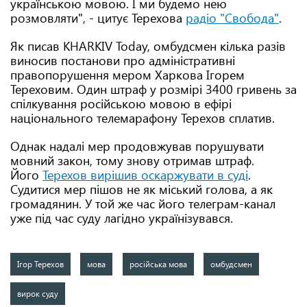
українською мовою. І ми будемо нею
розмовляти", - цитує Терехова
радіо "Свобода"
.
Як писав KHARKIV Today, омбудсмен кілька разів
виносив постанови про адміністративні
правопорушення мером Харкова Ігорем
Тереховим. Один штраф у розмірі 3400 гривень за
спілкування російською мовою в ефірі
національного телемарафону Терехов сплатив.
Однак надалі мер продовжував порушувати
мовний закон, тому знову отримав штраф.
Його
Терехов вирішив оскаржувати в суді
.
Судитися мер пішов не як міський голова, а як
громадянин. У той же час його телеграм-канал
уже під час суду лагідно українізувався.
Ігор Терехов
мова
російська мова
омбудсмен
вирок суду