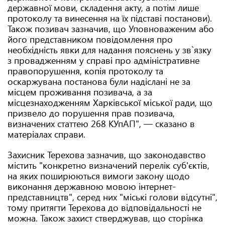
державної мови, складення акту, а потім лише
протоколу та винесення на їх підставі постанови).
Також позивач зазначив, що Уповноваженим або
його представником повідомлення про
необхідність явки для надання пояснень у зв`язку
з провадженням у справі про адміністративне
правопорушення, копія протоколу та
оскаржувана постанова були надіслані не за
місцем проживання позивача, а за
місцезнаходженням Харківської міської ради, що
призвело до порушення прав позивача,
визначених статтею 268 КУпАП", — сказано в
матеріалах справи.
Захисник Терехова зазначив, що законодавство
містить "конкретно визначений перелік суб'єктів,
на яких поширюються вимоги закону щодо
виконання державною мовою інтернет-
представництв", серед них "міські голови відсутні",
тому притягти Терехова до відповідальності не
можна. Також захист стверджував, що сторінка