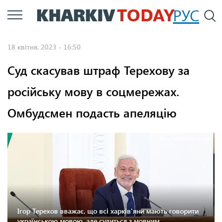
Перейти
РУС
П
до
основного
18 квітня, 2023 - 16:50
вмісту
Суд скасував штраф Терехову за
російську мову в соцмережах.
Омбудсмен подасть апеляцію
Фото: KHARKIV Today
Ігор Терехов вважає, що всі харків'яни мають говорити
українською мовою, але судиться з мовним