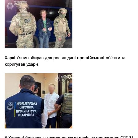
Харків’янин збирав для росіян дані про військові об’єкти та
коригував удари
У Харкові блогера засудили до семи років за пропаганду СРСР і