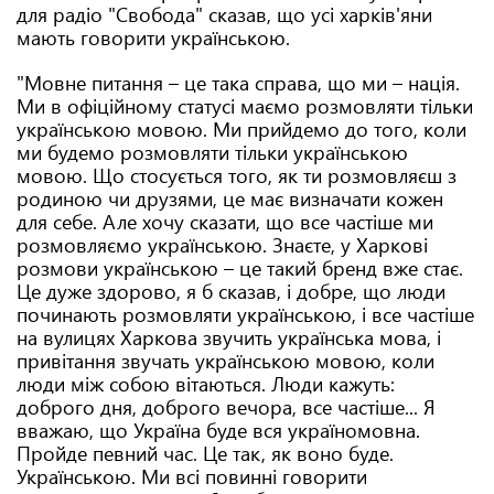
для радіо "Свобода" сказав, що усі харків'яни
мають говорити українською.
"Мовне питання – це така справа, що ми – нація.
Ми в офіційному статусі маємо розмовляти тільки
українською мовою. Ми прийдемо до того, коли
ми будемо розмовляти тільки українською
мовою. Що стосується того, як ти розмовляєш з
родиною чи друзями, це має визначати кожен
для себе. Але хочу сказати, що все частіше ми
розмовляємо українською. Знаєте, у Харкові
розмови українською – це такий бренд вже стає.
Це дуже здорово, я б сказав, і добре, що люди
починають розмовляти українською, і все частіше
на вулицях Харкова звучить українська мова, і
привітання звучать українською мовою, коли
люди між собою вітаються. Люди кажуть:
доброго дня, доброго вечора, все частіше... Я
вважаю, що Україна буде вся україномовна.
Пройде певний час. Це так, як воно буде.
Українською. Ми всі повинні говорити