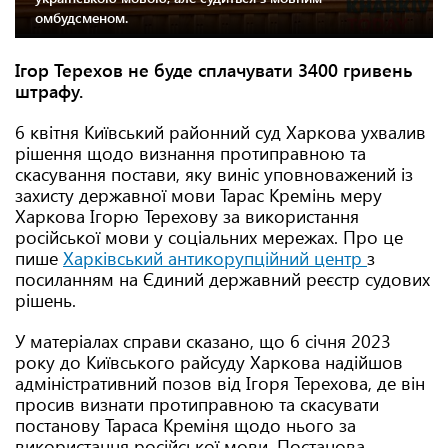
омбудсменом.
Ігор Терехов не буде сплачувати 3400 гривень
штрафу.
6 квітня Київський районний суд Харкова ухвалив
рішення щодо визнання протиправною та
скасування постави, яку виніс уповноважений із
захисту державної мови Тарас Кремінь меру
Харкова Ігорю Терехову за використання
російської мови у соціальних мережах. Про це
пише
Харківський антикорупційний центр
з
посиланням на Єдиний державний реєстр судових
рішень.
У матеріалах справи сказано, що 6 січня 2023
року до Київського райсуду Харкова надійшов
адміністративний позов від Ігоря Терехова, де він
просив визнати протиправною та скасувати
постанову Тараса Креміня щодо нього за
використання російської мови. Постанова